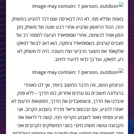
באמת שללא מסי, לא היה לבארסה שום דבר להציע במשחק
הזה. הגול הראשון שהגיע אחרי רבע שעה של משחק נתן
המון אוויר לנשימה, אחרי שסוסיאדד הגיעה למספר רב של
מצבים קורצים. כשסוסיאדד צימקה, הוא דאג לבשל לפאקו
אלקאסר את השער הרביעי שלו העונה. היה לו משחק לא
רע, לפאקו, ועל כך כדאי להעיר לחיוב.
הניצחון הושג, וזה הדבר החשוב ביותר, אך לנו כאוהדי
ברצלונה חשובים גם ערכים אחרים, כמו הדרך – ללא ספק
איבדנו את הדרך, וכשמאבדים את הדרך, התוצאות הרעות לא
יאחרו להגיע, עם יובנטוס וריאל מדריד בשבוע הקרוב. אני
מגיע פסימי מאוד לשבוע הקריטי הזה. קשה לי לראות את
הקבוצה עושה משהו חיובי בשני המשחקים הקרובים ואני
יותר מאשמח אם תפתיע אותי ותשבור את ציפיותיי השליליות.