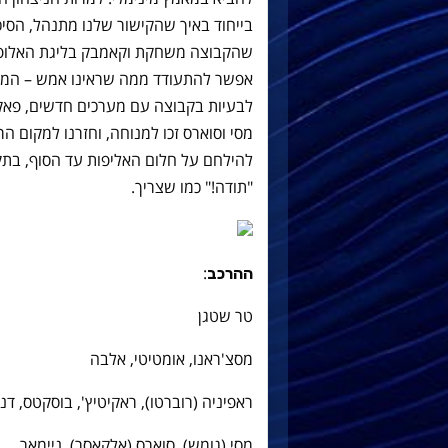
בייחוד באיך שהקישור שלנו מתנהל, הסיכו
שהקבוצה משחקת וקאמבק בליגת האלופות
אפשר להתעודד ממה שראינו אמש – המשך
לבעיות בקבוצה עם מערכים חדשים, פאקו
מסי וסוארס זכו למנוחה, וחזרנו למקום 
להילחם על חלום האליפות עד הסוף, בתקוו
"תודה!" כמו שצריך.
:
ההרכב
טר שטגן
מסצ'ראנו, אומטיטי, אלבה
ראפיניה (רוברטו), ראקיטיץ', בוסקטס, דני
מסי (גומש), סוארס (אלקאסר), ניימאר