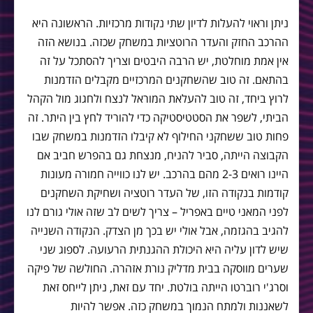
ניתן וראוי להעלות לדיון שתי נקודות מרכזיות. הראשונה היא
ההרכב החזק והעדר הרוטציות במשחק שכזה. בנושא הזה
אין אמת מוחלטת, יש הרבה היבטים וצריך להסתכל על זה
בהתאם. זה טוב שהשחקנים המרכזיים מקבלים הזדמנות
לרוץ ביחד, זה טוב להעלאת המוראל לנצח ולחגוג מול הקהל
הביתי, לשפר את הסטטיסטיקה כדי להוריד לחץ בין היתר. זה
פחות טוב ששחקני החילוף לא קיבלו הזדמנות במשחק שבו
הקבוצה הייתה, סביר להניח, מנצחת גם בהפרש חביב אם
היינו רואים 2-3 מהם בהרכב. יש לנו כווייה חמורה מעונות
קודמות בנקודה הזו, של העדר רוטציה ושחיקת השחקנים
לפני המאני טיים באפריל – צריך לשים לב שזה אולי גורם לנו
להגיב בהגזמה, אבל אולי יש בכך מן הצדק. הנקודה השנייה
שיש לדון עליה היא היכולת ההגנתית הרעועה. לספוג שני
שערים מווסקה בבית מדליק נורת אזהרה. החולשה של פיקה
וסרג'י רוברטו הייתה בולטת. יחד עם זאת, ניתן לייחס זאת
לשאננות ולמתח הנמוך במשחק כזה. אפשר להיות