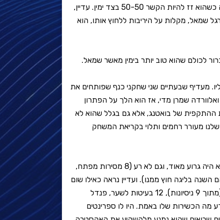
היה טוב יותר משמעותית במחצית השנייה כשהוא זז להיות הקשר 50-50 בצד ימין. עדיין,
לו הן ברגל שמאל, מקלות על היריבות ללחוץ אותו, הוא
ור לכולם שהוא טוב יותר בימין מאשר שמאל.
ו. מעדיף שבעתיים שני שחקני כנף שפותחים את
ואלוורדה שמרן מדי, אז הוא הלך על הפתרון
לת ההתקפית של בואטנג, אלא גם בגלל שהוא לא
שלנו מעורר רחמים ותלוי בקריאת המשחק
אני לא יודע לאכול את מסי של אתמול. הוא היה גרוע מאוד, וגם לא רע (8 מסירות מפתח,
השנה בליגה חוץ ממנו). ועדיין נראה כאילו שום
דבר לא הלך לו. רק 3 דריבלים מוצלחים (מתוך 9 ניסיונות), 12 בעיטות לשער, פנדל
 מה הכשירות שלו באמת. היו לו ספרינטים
געים שרואים שהוא נמנע מלהשקיע את האקסטרה