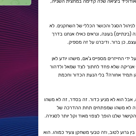
אודוליד ביציאה שלה קדימה במחצית השנייה,
 לניהול הסגל והכושר הכללי של השחקנים. לא
 (בינתיים) בעונה, ונראים כאילו אנחנו בדרך
צם, כן ברור. ודיברנו על זה מספיק.
 ידי החייזרים מספייס ג'אם, מישהו יודע לאן
יס אנריקה שלא פחד לחתוך לצד שמאל ולדהור
רות שלו הן תמיד אחורה? בלי הנעת הכדור וחכמת
, אבל הוא לא מניע כדור. זה בסדר, זה לא משהו
וזה לא משהו שמפתחים תחת ההדרכה של
קישור שלנו הופך לצפוי מאוד וקל יותר לסגירה.
ין גרוע לטוב, וזה טבעי משחקן צעיר כמוהו. הוא