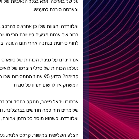
על של בארסה, אלא בגלל הנאיביות של וי
ובארסה סירבה להעניש.
ואלוורדה והצוות שלו כן אחראים להרכב,
ברור איך אנחנו מגיעים ליישורת הכי חשובה
לחוף סירונית בנתניה אחרי תום העונה. בע
אם דיברנו על גניבת הכוחות של סווארס על
נעלמו הכוחות של סרג'י רוברטו של לוא
קדימה? מדוע 95 אחוז מהמסי
המשחק אין לו שום יתרון על סמדו.
ארתורו וידאל פייטר, מתקל בחסד וכל זה
שלומדים תוך כמה חודשים בברצלונה, 
ואלוורדה. כשהוא מוסר כל הזמן אחורה, ה
הצלע השלישית בקישור, קרלס אלניה, נע ב