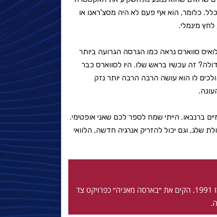
ל. כלומר, הוא אף פעם לא היה מסצ'ראנו או
לחץ מינמלי.
לואיס סווארס נראה כמו הגרסה הגרועה ביותר
ולה? זה עכשיו בראש שלו. היו לסווארס כבר
כים לו הוא עושה הרבה הרבה יותר נזק
עונה.
מיים ברנבאו. הייתי שמח לספר לכם שאני אופטימי.
ת שלג, וגם יכול להזריק אנרגיה חדשה, הלוואי
חי ונושם בלאוגרנה מאז 1991. הקים את ״בארסה מאניה״ כפרויקט צד
.