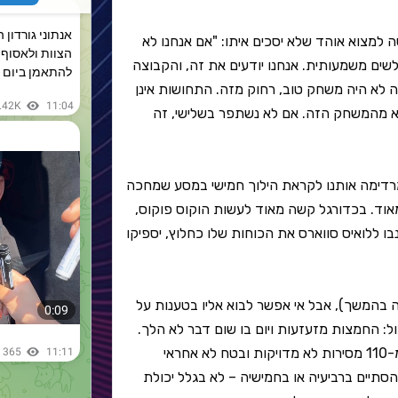
 למצוא אוהד שלא יסכים איתו: "אם אנחנו לא
שים משמעותית. אנחנו יודעים את זה, והקבוצה
זה לא היה משחק טוב, רחוק מזה. התחושות אינן
ב שיצא מהמשחק הזה. אם לא נשתפר בשלישי, זה
 מרדימה אותנו לקראת הילוך חמישי במסע שמחכה
אוד. בכדורגל קשה מאוד לעשות הוקוס פוקוס,
בו ללואיס סווארס את הכוחות שלו כחלוץ, יספיקו
 בהמשך), אבל אי אפשר לבוא אליו בטענות על
 החמצות מזעזעות ויום בו שום דבר לא הלך.
ואלוורדה לא אחראי לכך שהיו לא פחות מ-110 מסירות לא מדויקות ובטח לא אחראי
סתיים ברביעיה או בחמישיה – לא בגלל יכולת