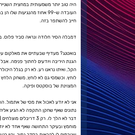
העובדה ש-99 אחוז מהנגיעות ש
חייב להשתפר בזה.
דמבלה הסיר חלודה ונראה סביר פלוס. בר
בואטנג? מעדיף שבעתיים את מאלקום עלי
הגנת היריבה ויודעים לחתוך פנימה. אבל 
הקל, ואיתו נראנו רע. לא רק בגלל היכו
לוחץ. וכשמסי גם לא לוחץ, משחק הלחץ 
המצוינת של בוסקטס ופיקה.
נתונים שאף שחקן התקפה לא הגיע אליהם 
מוחמץ ובעיקר התחושה שאף אחד לא יודע
שגורמים לו להראות בסדר גמור, והיו ר