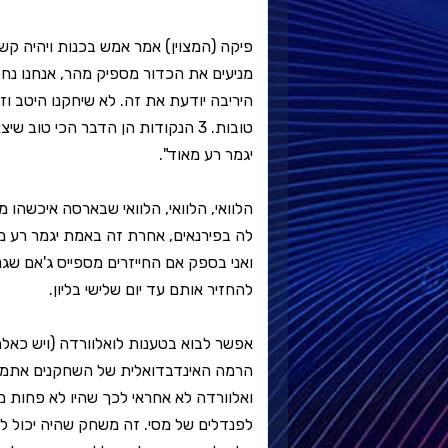
פיקה (המצוין) אמר אמש בכנות ויהיה קשה
מניעים את הכדור מספיק מהר, אנחנו נחל
היריבה יודעת את זה. לא שיחקנו היטב ו
טובות. 3 הנקודות הן הדבר הכי טו
יגמר רע מאוד".
הלוואי, הלוואי, הלוואי שבארסה איכשהו
לה בפירנאים, אחרת זה באמת יגמר רע מ
ואני בספק אם החייזרים מספייס ג'אם שגנ
להחזיר אותם עד יום שלישי בליון.
אפשר לבוא בטענות לואלוורדה (ויש כאלה
הרמה האינדבדואלית של השחקנים אתמול:
לפנדלים של מסי. זה משחק שהיה יכול לה