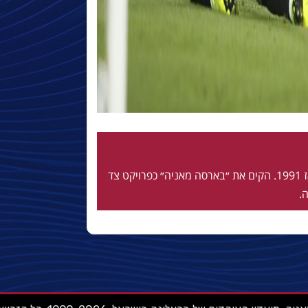
חי ונושם בלאוגרנה מאז 1991. הקים את ״בארסה מאניה״ כפרויקט צד
.