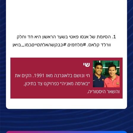
הסיומת של אנסו פאטי בשער הראשון היא חד וחלק
וורלד קלאס. #מלח
מים #בבקשה
אל
תסיים
כמו_בויאן
שי
חי ונושם בלאוגרנה מאז 1991. הקים את
״בארסה מאניה״ כפרויקט צד בתיכון,
והשאר היסטוריה.