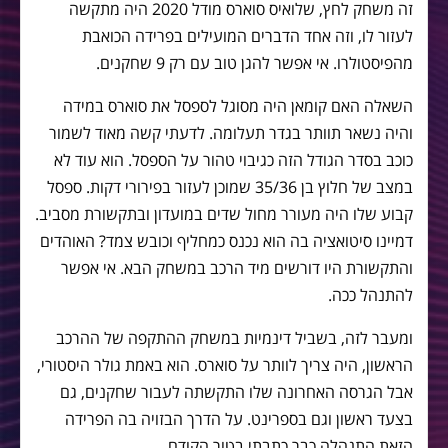
זה משחק לחץ, שלואיס סוארס מודל 2020 היה מתקשה
לעזור לו, וזה אחד הדברים המועילים בפרידה הכואבת
מהפיסטולרו. אי אפשר להגן טוב עם רק 9 שחקנים.
השאלה האם קומאן היה מסוגל לספסל את סוארס במידה
והיה נשאר תוותר בגדר תעלומה. לדעתי קשה מאוד לשמור
כוכב בסדר הגודל הזה כגיבוי טהור על הספסל. הוא עוד לא
במצב של חלוץ בן 35/36 שמוכן לעזור בפירורי דקות. ספסל
קבוע שלו היה מעורר מחול שדים במועדון ובתקשורת מסביב.
דמיינו סיטואציה בה הוא נכנס כמחליף וכובש צמד? האוהדים
והתקשורת היו דורשים מיד הרכב במשחק הבא. אי אפשר
להתנהל ככה.
ומעבר לזה, בשביל דינמיות במשחק ההתקפה של ההרכב
הראשון, היה צריך לוותר על סוארס. הוא באמת גולר היסטורי,
אבל הגרסה האחרונה שלו התקשתה לעבור שחקנים, גם
בצעד ראשון וגם בספרינט. על הדרך הבזויה בה הפרידה
הזאת התנהלה כבר כתבתי בטור הקודם.