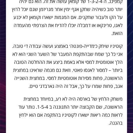
קמפינג. ה 1-3-2-4 של קומאן עושה את זה. הוא גם יהיה
יותר טוב כשיהיה שחקן אגף ימין אחר מגריזמן שגם יוכל לרוץ
על הקו ולעבור שחקנים. אם המגמות ישארו וקומאן לא יכנע
לאגו, טרינקאו או דמבלה יוכלו להדיח את הצרפתי מהעמדה
הזאת.
קוטיניו שיחק כ׳מדייה-פונטה׳ באמצע ועשה עבודה די טובה.
אני כל כך שמח שבהתקפת המעבר של השער השני הוא לא
הלך אוטומטית למסי אלא באמת ביצע את ההחלטה הטובה
ביותר – למסור לאנסו פאטי. וזאת גם מגמה שראינו במחצית
הראשונה, פחות מסירות אוטומטיות למסי. במחצית השנייה
אגב, פחות שמרו על כך, אבל זה היה גארבדג׳ טיים.
משחק הלחץ של בארסה היה לא רע, במיוחד במחצית
הראשונה, שם הקבוצה יותר התגוננה ב 1-5-4. נותר עוד
לראות כמה ריאות ישארו לקוטיניו בהתקפה אם הוא ילחץ
בהגנה.