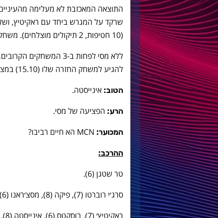
התוצאה המאכזבת לא מעלימה מהעיניים
שרקד על המגרש ביחד עם ראקיטיץ, וש
(10 חטיפות, 2 תיקולים מוצלחים). משחק טוב למדי גם של סרג׳י רוברטו עם 12 ק״מ כיסוי.
ללא מסי לפחות ב-3 המשחק
להגיע למשחק החזרה שלו (15.10) במצב תקין בליגה ובאירופה.
אינייסטה.
הטוב:
הפציעה של מסי.
הרע:
MCN הא חיים רביבו?
המכוער:
ההרכב:
טר שטגן (6).
סרג׳י רוברטו (7), פיקה (8), מסצ׳ראנו (6), אלבה (6).
ראקיטיץ׳ (7), בוסקטס (6), אינייסטה (8).