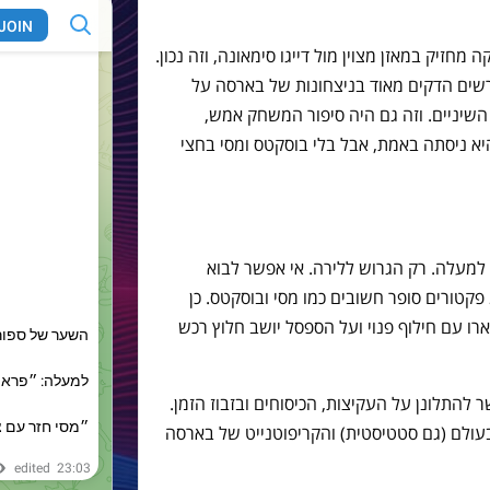
זיק במאזן מצוין מול דייגו סימאונה, וזה נכון.
ים הדקים מאוד בניצחונות של בארסה על
, תמיד, תמיד עם השיניים. וזה גם היה סיפור המשחק אמש,
יא ניסתה באמת, אבל בלי בוסקטס ומסי בחצי
 למעלה. רק הגרוש ללירה. אי אפשר לבוא
בטענות לשחקנים שניסו וניסו ועוד בלי 2 פקטורים סופר חשובים כמו מסי ובוסקטס. כן
ו עם חילוף פנוי ועל הספסל יושב חלוץ רכש
להתלונן על העקיצות, הכיסוחים ובזבוז הזמן.
ולם (גם סטטיסטית) והקריפוטנייט של בארסה