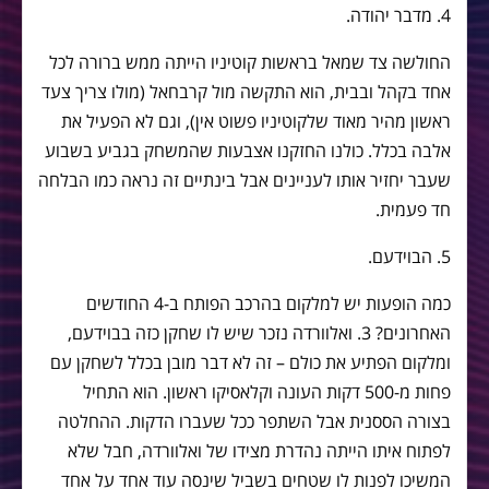
4. מדבר יהודה.
החולשה צד שמאל בראשות קוטיניו הייתה ממש ברורה לכל
אחד בקהל ובבית, הוא התקשה מול קרבחאל (מולו צריך צעד
ראשון מהיר מאוד שלקוטיניו פשוט אין), וגם לא הפעיל את
אלבה בכלל. כולנו החזקנו אצבעות שהמשחק בגביע בשבוע
שעבר יחזיר אותו לעניינים אבל בינתיים זה נראה כמו הבלחה
חד פעמית.
5. הבוידעם.
כמה הופעות יש למלקום בהרכב הפותח ב-4 החודשים
האחרונים? 3. ואלוורדה נזכר שיש לו שחקן כזה בבוידעם,
ומלקום הפתיע את כולם – זה לא דבר מובן בכלל לשחקן עם
פחות מ-500 דקות העונה וקלאסיקו ראשון. הוא התחיל
בצורה הססנית אבל השתפר ככל שעברו הדקות. ההחלטה
לפתוח איתו הייתה נהדרת מצידו של ואלוורדה, חבל שלא
המשיכו לפנות לו שטחים בשביל שינסה עוד אחד על אחד