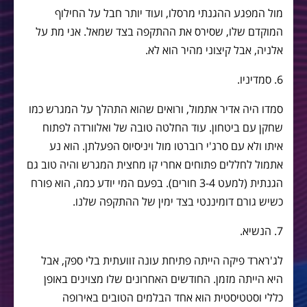
מול המפגע ההגנתי מרסלו, ועוד יותר חבל על החילוף
המוקדם שלו, שסירס את ההתקפה בצד שמאל. אני מת על
אלניה, אבל קיצוני מהיר הוא לא.
6. סמדיניו.
סמדו היה אדיר אתמול, ורואים שהוא התהלך על המגרש כמו
שחקן עם ביטחון. עוד החלטה טובה של ואלוורדה לפתוח
איתו ולא עם סרג'י רוברטו מול ויניסיוס הפעלתן. הוא נע
אתמול לחללים פתוחים אחרי קו מחצית המגרש והיה טוב גם
הגנתית (למעט 3-4 חורים). בפעם המי יודע כמה, הוא פורח
כשיש גורם דומיננטי בצד ימין של ההתקפה שלנו.
7. הנשיא.
לג'רארד פיקה הייתה פתיחת עונה זוועתית בלי ספק, אבל
היא הייתה מזמן. החודשים האחרונים שלו מצוינים באופן
כללי וסטטיסטית הוא אחד הבלמים הטובים באירופה