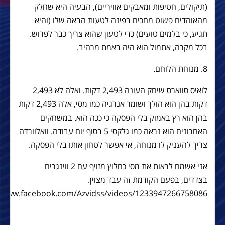
(תיקולים, חטיפות ומאבקים אוויריים), הבעיה היא שחלק
מהאוהדים פשוט מחכים בפינה לטעות הבאה שלו (והיא
תגיע, כי בלמים טועים) כדי לטעון שהוא צריך כבר לפרוש.
בכל מקרה, אתמול הוא היה באמת מרהיב.
8. מנוחת הלוחם.
לואיס סווארס שיחק העונה 2,493 דקות. ואלה לא 2,493
דקות בהן הוא הולך ושומר אנרגיה כמו מסי, אלה 2,493 דקות
בהן הוא רץ באמוק בלי הפסקה כי ככה הוא. במשחקים
האחרונים הוא נראה כמו גלקסי 5 בסוף יום עבודה. וואלוורדה
צריך להעניק לו מנוחה, אי אפשר לטחון אותו בלי הפסקה.
אני אשמח לראות את מסי כחלוץ מזויף עם 2 ווינגרים
בצדדים, בפעם הקודמת זה עבד מצוין.
//www.facebook.com/Azvidss/videos/1233947266758086/