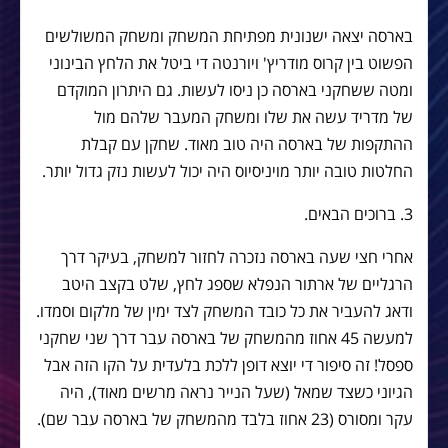
בארסה יצאה ישנונית מפתיחת המשחק ומשחק המשולשים
הפשוט בין קרוס מודריץ' ויורנטה די ביטל את הלחץ הבינוני
ומטה ששחקני בארסה כן ניסו לעשות. גם היתרון המוקדם
של מדריד עשה את שלו ומשחק המעבר שלהם מול
ההתקפות של בארסה היה טוב מאוד. שחקן עם קבלת
החלטות טובה יותר מויניסיוס היה יכול לעשות נזק גדול יותר.
3. ברוכים הבאים.
אחרי חצי שעה בארסה נזכרה לחזור למשחק, בעיקר דרך
הרגליים של ארתור הנפלא שספג לחץ, שלט בקצב היטב
ודאג להעביר את כל כובד המשחק לצד ימין של מלקום וסמדו.
למעשה 45 אחוז מהמשחק של בארסה עבר דרך שני שחקני
ספסל! זה סיפור די יוצא דופן ללכת בלעדית על הקו הזה אבל
הגיוני כשצד שמאל (שעל הנייר נראה מרשים מאוד), היה
עקר ומסורס (23 אחוז בלבד מהמשחק של בארסה עבר שם).