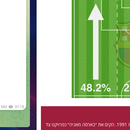
חי ונושם בלאוגרנה מאז 1991. הקים את ״בארסה מאניה״ כפרויקט צד