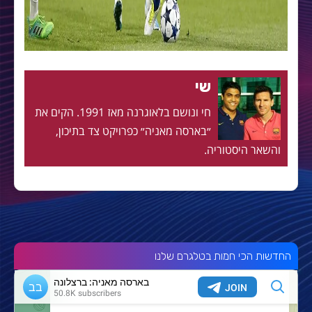
שי
חי ונושם בלאוגרנה מאז 1991. הקים את
״בארסה מאניה״ כפרויקט צד בתיכון,
והשאר היסטוריה.
החדשות הכי חמות בטלגרם שלנו