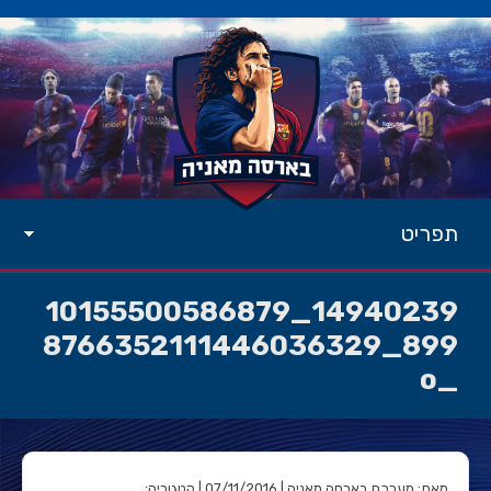
תפריט
14940239_10155500586879
899_8766352111446036329
_o
מאת: מערכת בארסה מאניה | 07/11/2016 | קטגוריה: