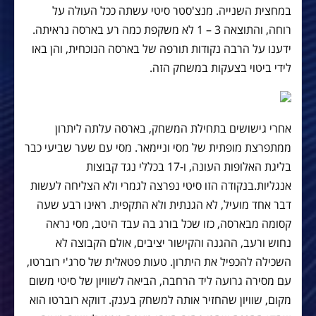
במחצית השנייה. מנצ'סטר סיטי עשתה ככל העולה על
רוחה, והתוצאה 3 – 1 לא משקפת כמה רע בארסה נראיתה.
ידענו על הרבה נקודות תורפה של בארסה הנוכחית, והן באו
לידי ביטוי בצעקות במשחק הזה.
אחרי גישושים בתחילת המשחק, בארסה עלתה ליתרון
ממתפרצת מופתית של מסי וניימאר. מסי עם שער שביעי כבר
בליגת האלופות העונה, ו-17 בכללי נגד קבוצות
אנגליות.בנקודה הזו סיטי נפרצה לגמרי ולא הצליחה לעשות
דבר אחד מועיל, לא הגנתית ולא התקפית. ראינו רבע שעה
קסומה מבארסה, כזו שכל בורג בה עבד היטב, מסי נראה
נחוש ורעב, ההגנה והקישור יציבים, אולם הקבוצה לא
השכילה להכפיל את היתרון. טעות פטאלית של סרג'י רוברטו,
עם מסירה גרועה ליד הרחבה, הביאה לשוויון של סיטי משום
מקום, שוויון שהחזיר אותה למשחק בענק. דווקא רוברטו הוא