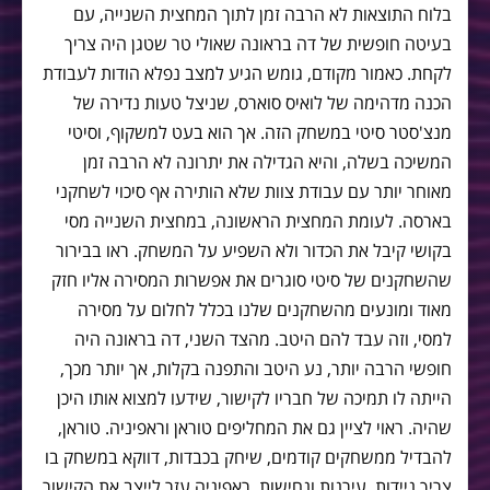
בלוח התוצאות לא הרבה זמן לתוך המחצית השנייה, עם
בעיטה חופשית של דה בראונה שאולי טר שטגן היה צריך
לקחת. כאמור מקודם, גומש הגיע למצב נפלא הודות לעבודת
הכנה מדהימה של לואיס סוארס, שניצל טעות נדירה של
מנצ'סטר סיטי במשחק הזה. אך הוא בעט למשקוף, וסיטי
המשיכה בשלה, והיא הגדילה את יתרונה לא הרבה זמן
מאוחר יותר עם עבודת צוות שלא הותירה אף סיכוי לשחקני
בארסה. לעומת המחצית הראשונה, במחצית השנייה מסי
בקושי קיבל את הכדור ולא השפיע על המשחק. ראו בבירור
שהשחקנים של סיטי סוגרים את אפשרות המסירה אליו חזק
מאוד ומונעים מהשחקנים שלנו בכלל לחלום על מסירה
למסי, וזה עבד להם היטב. מהצד השני, דה בראונה היה
חופשי הרבה יותר, נע היטב והתפנה בקלות, אך יותר מכך,
הייתה לו תמיכה של חבריו לקישור, שידעו למצוא אותו היכן
שהיה. ראוי לציין גם את המחליפים טוראן וראפיניה. טוראן,
להבדיל ממשחקים קודמים, שיחק בכבדות, דווקא במשחק בו
צריך ניידות, עירנות ונחישות. ראפיניה עזר לייצב את הקישור