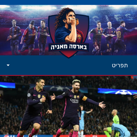
תפריט