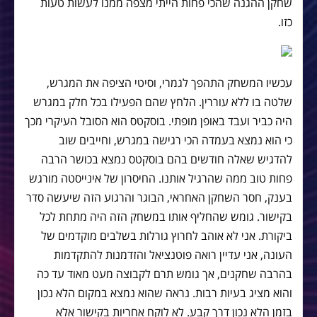
שחקן ההגנה שהכי פחות הייתי מצפה ממנו לעשות טעות
כזו.
עכשיו המשחק התהפך לגמרי, וסיטי הציפה את המגרש,
שלטה בו ללא עוררין. הלחץ שהם הפעילו בכל חלק במגרש
היה כביר ועבד באופן מופתי. בוסקטס הוא הסובל העיקרי מכך
כי הוא נמצא בעמדה הכי רגישה במגרש, וחייבים שוב
להדגיש שאלה חודשים בהם בוסקטס נמצא בכושר הרבה
פחות טוב ממה שהרגיל אותנו. החיסרון של אינייסטה מורגש
בענק, חסר השחקן האחראי, הבוגר והרגוע הזה שיעשה סדר
בקישור. גומש שהחליף אותו במשחק הזה היה מתחת לכל
ביקורת. אני לא אוהב לחרוץ גורלות בשלבים מוקדמים של
העונה, אני עדיין רואה פוטנציאל והזדמנות להתקדמות
בהרבה שחקנים, אך גומש תרם לקבוצה מעט מאוד עד כה
והוא מציג בעיות רבות. נראה שהוא נמצא במקום הלא נכון
בזמן הלא נכון דרך קבע. לא לוקח אחריות בקישור אלא