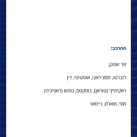
ההרכב:
טר שטגן,
רוברטו, מסצ'ראנו, אומטיטי, דין
ראקיטיץ' (טוראן), בוסקטס, גומש (ראפיניה)
מסי, סוארס, ניימאר