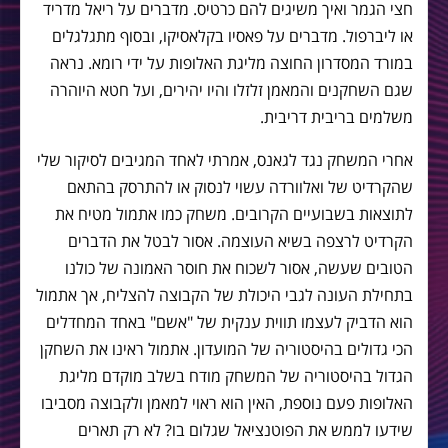
חצי הגמר ואיך משיגים להם כרטיס. מדברים על ריאל מדריד
או ליברפול. מדברים על פאסיו בקלאסיקו, ובסוף מתגלגלים
במורד המסדרון החוצה מליגת האלופות על ידי רומא. נראה
שגם השחקנים והמאמן זלזלו והיו יהירים, ועל חטא היוהרה
משלמים בריבית דריבית.
אחרי המשחק נגד לגאנס, אמרתי לאחד המגיבים לסיקור שלי
שהקרדיט של ואלוורדה עשוי לנסוק או להתרסק בהתאם
לתוצאות בשבועיים הקרובים. משחק כמו אתמול מטיח את
הקרדיט לרצפה בשיא העוצמה. אסור לבטל את הדברים
הטובים שעשה, אסור לשכוח את חוסר האמונה של כולנו
בתחילת העונה לגבי היכולת של הקבוצה להצליח, אך אתמול
הוא הדביק לעצמו תווית ענקית של "אשם" באחד המחדלים
הכי גדולים בהיסטוריה של המועדון. אתמול ראינו את השחקן
הגדול בהיסטוריה של המשחק מודח בשלב מוקדם מליגת
האלופות פעם נוספת, האין הוא ראוי למאמן ולקבוצה מסביבו
שידעו לממש את הפוטנציאל שגלום בו? לא רק תארים