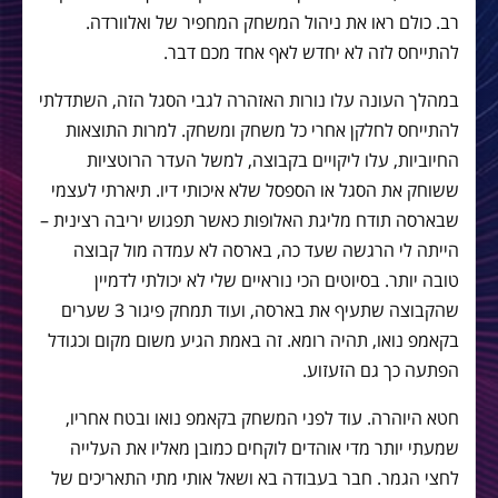
רב. כולם ראו את ניהול המשחק המחפיר של ואלוורדה.
להתייחס לזה לא יחדש לאף אחד מכם דבר.
במהלך העונה עלו נורות האזהרה לגבי הסגל הזה, השתדלתי
להתייחס לחלקן אחרי כל משחק ומשחק. למרות התוצאות
החיוביות, עלו ליקויים בקבוצה, למשל העדר הרוטציות
ששוחק את הסגל או הספסל שלא איכותי דיו. תיארתי לעצמי
שבארסה תודח מליגת האלופות כאשר תפגוש יריבה רצינית –
הייתה לי הרגשה שעד כה, בארסה לא עמדה מול קבוצה
טובה יותר. בסיוטים הכי נוראיים שלי לא יכולתי לדמיין
שהקבוצה שתעיף את בארסה, ועוד תמחק פיגור 3 שערים
בקאמפ נואו, תהיה רומא. זה באמת הגיע משום מקום וכגודל
הפתעה כך גם הזעזוע.
חטא היוהרה. עוד לפני המשחק בקאמפ נואו ובטח אחריו,
שמעתי יותר מדי אוהדים לוקחים כמובן מאליו את העלייה
לחצי הגמר. חבר בעבודה בא ושאל אותי מתי התאריכים של