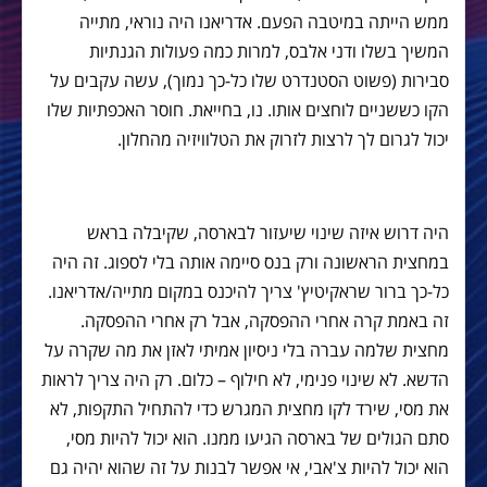
ממש הייתה במיטבה הפעם. אדריאנו היה נוראי, מתייה
המשיך בשלו ודני אלבס, למרות כמה פעולות הגנתיות
סבירות (פשוט הסטנדרט שלו כל-כך נמוך), עשה עקבים על
הקו כששניים לוחצים אותו. נו, בחייאת. חוסר האכפתיות שלו
יכול לגרום לך לרצות לזרוק את הטלוויזיה מהחלון.
היה דרוש איזה שינוי שיעזור לבארסה, שקיבלה בראש
במחצית הראשונה ורק בנס סיימה אותה בלי לספוג. זה היה
כל-כך ברור שראקיטיץ' צריך להיכנס במקום מתייה/אדריאנו.
זה באמת קרה אחרי ההפסקה, אבל רק אחרי ההפסקה.
מחצית שלמה עברה בלי ניסיון אמיתי לאזן את מה שקרה על
הדשא. לא שינוי פנימי, לא חילוף – כלום. רק היה צריך לראות
את מסי, שירד לקו מחצית המגרש כדי להתחיל התקפות, לא
סתם הגולים של בארסה הגיעו ממנו. הוא יכול להיות מסי,
הוא יכול להיות צ'אבי, אי אפשר לבנות על זה שהוא יהיה גם