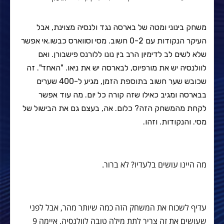
משחק בינוני ומטה של בארסה נגד ולנסיה מצוינת, אבל
העיקר הנקודות עם 0-2 חשוב. מסי וסווארס כבשו.אי אפשר
שלא לשים לב לדימיון הרב בין נונו ללורנס פישבורן. ואם
לוולנסיה יש את מורפיוס, לבארסה יש את ניאו. "האחד". זה
שכובש שער חשוב בתוספת הזמן, מגיע ל-400 שערים
בבארסה ומגיב כאילו שזה קורה כל יום. מה עוד אפשר
לקחת מהמשחק הזה? כלום. אה, בעצם גם את הבישול של
מסי. והנקודות. וזהו.
מה היינו עושים בלעדיו? לא ברור.
עדיף לשכוח את המשחק הזה כמה שיותר מהר, אבל לפני
שעושים את זה צריך לתת מילה טובה לוולנסיה. איימה 9