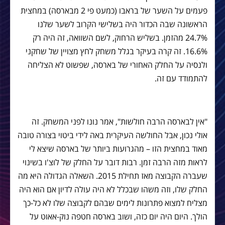
פעמים על השער של בראבו (כמעט פי 2 מבארסה) במחצית
הראשונה שבה הכדור היה בשלישי הקרוב לשער שלנו
24.7% מהזמן. בשליש הרחוק, לשם השוואה, זה היה רק
16.6%. זה קרה בעיקר בגלל משחק לחץ מצויין של שחקני
ולנסיה על החלק האחורי של בארסה, שפשוט לא הצליחה
להתמודד עם זה.
"אין לבארסה הרבה חולשות", אמר נונו לפני המשחק. זה
אולי נכון, אבל החולשה העיקרית באה לידי ביטוי בצורה טובה
מאוד במחצית הזו – מהגרועות ביותר של בארסה שיצא לי
לראות מזה הרבה זמן. רבות דובר על החלק של לוצ'ו בשינוי
שעברה הקבוצה מאז תחילת 2015. השאלה הגדולה היא מה
החלק שלו, וזה משהו שבכלל לא היה עולה לדיון אם הוא היה
מצליח למצוא פתרונות לימים שבהם לקבוצה שלו לא כל-כך
הולך. היום היה יום כזה, ושוב בארסה חטפה נוק-אאוט על