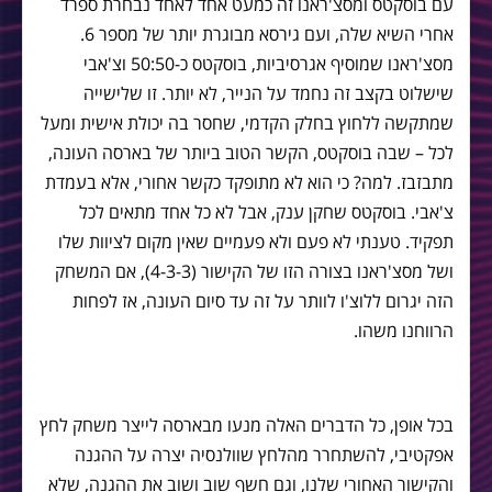
עם בוסקטס ומסצ'ראנו זה כמעט אחד לאחד נבחרת ספרד
אחרי השיא שלה, ועם גירסא מבוגרת יותר של מספר 6.
מסצ'ראנו שמוסיף אגרסיביות, בוסקטס כ-50:50 וצ'אבי
שישלוט בקצב זה נחמד על הנייר, לא יותר. זו שלישייה
שמתקשה ללחוץ בחלק הקדמי, שחסר בה יכולת אישית ומעל
לכל – שבה בוסקטס, הקשר הטוב ביותר של בארסה העונה,
מתבזבז. למה? כי הוא לא מתופקד כקשר אחורי, אלא בעמדת
צ'אבי. בוסקטס שחקן ענק, אבל לא כל אחד מתאים לכל
תפקיד. טענתי לא פעם ולא פעמיים שאין מקום לציוות שלו
ושל מסצ'ראנו בצורה הזו של הקישור (4-3-3), אם המשחק
הזה יגרום ללוצ'ו לוותר על זה עד סיום העונה, אז לפחות
הרווחנו משהו.
בכל אופן, כל הדברים האלה מנעו מבארסה לייצר משחק לחץ
אפקטיבי, להשתחרר מהלחץ שוולנסיה יצרה על ההגנה
והקישור האחורי שלנו, וגם חשף שוב ושוב את ההגנה, שלא