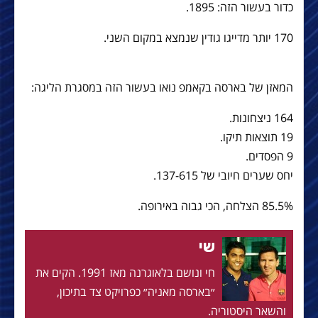
כדור בעשור הזה: 1895.
170 יותר מדייגו גודין שנמצא במקום השני.
המאזן של בארסה בקאמפ נואו בעשור הזה במסגרת הליגה:
164 ניצחונות.
19 תוצאות תיקו.
9 הפסדים.
יחס שערים חיובי של 137-615.
85.5% הצלחה, הכי גבוה באירופה.
שי
חי ונושם בלאוגרנה מאז 1991. הקים את
״בארסה מאניה״ כפרויקט צד בתיכון,
והשאר היסטוריה.