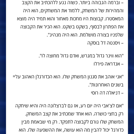
– וברמה הגבוהה ביותר. כשזה נגע ללהכתיב את הקצב
והמהירות של המשחק, ללמוד את המשחקים, הוא היה
המאסטרו. קבוצות היו מחכות מאחור והוא תמיד היה מוצא
את הפתרון לבסוף, בשקט בשקט. הוא הכיר את הקבוצה
שלפניו בצורה מושלמת. הוא היה מנהיג".
– ויסנטה דל בוסקה
"הוא ווינר גדול במגרש, ואדם גדול מחוצה לו".
– אנדראה פירלו
"אני אוהב את סגנון המשחק שלו. הוא הכדורגלן האהוב עליי
בשנים האחרונות".
– דניאלה דה רוסי
"אם לצ'אבי היה יום רע, אז גם לברצלונה היה והיא שיחקה
רק בחצי כושרה. הוא אחד שמכתיב את קצב המשחק.
המשחק שלו גורם לקבוצה לתפקד. רק מי שבאמת מבין
כדורגל יכול להבין מה הוא עושה, את ההשפעה שלו. הוא