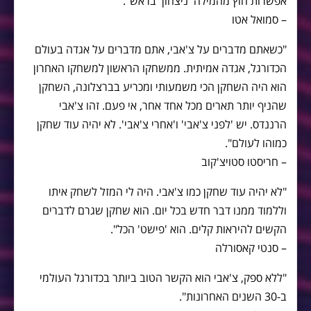
אפשרות חוץ מהמילה 'ניצחון' בראש".
– סמואל אטו
"כשאתם מדברים על צ'אבי, אתם מדברים על אגדה בעולם
הכדורגל, אגדה אמיתית. ממשחקו הראשון למשחקו האחרון
הוא היה השחקן הכי משמעותי ומכריע בברצלונה, השחקן
שהניף יותר תארים מכל אחד אחר, אי פעם. זהו צ'אבי
הרננדס. יש 'לפני צ'אבי' ו'אחרי צ'אבי'. לא יהיה עוד שחקן
כמוהו לעולם".
– חריסטו סטויצ'קוב
"לא יהיה עוד שחקן כמו צ'אבי. היה לי המזל לשחק איתו
וללמוד ממנו דבר חדש בכל יום. הוא שחקן שגרם לדברים
הקשים להיראות קלים. הוא 'פישט' הכל".
– סנטי קאסורלה
"ללא ספק, צ'אבי הוא הקשר הטוב ביותר בכדורגל העולמי
ב-30 השנים האחרונות".