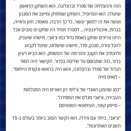
הזה וההצלחה של ספרד וברצלונה, הוא השחקן הראשון
שיעלה. הוא הפרופיל, השחקן שמחזיק ומייצג את הסגנון
ועשה את זה למשך עשור, כל כך הרבה. פאוסה, חזון וראייה,
בגרות, אינטליגנציה… לספרד תמיד היו שחקנים טובים אבל
היינו צריכים שחקן באמת גדול כמו צ'אבי, מישהו שיעניק
להכל צורה, סגנון, סדר, מישהו שישלוט, שיכול לקבוע
ולהכתיב את הקצב והזרימה של המשחק. הוא הביא רעיון
ברור, כזה שמבוסס על שליטה בכדור. הקישור היה הסוד
הגדול של ספרד וברצלונה, והוא היה בראשו ונקודת הייחוס".
– לואיס מייה
"כמו שהמגן האגדי של צ'לסי רון האריס היה התגלמות
העבירה, צ'אבי מגלם את המסירה".
– סיימון קופר, העיתונאי המפורסם
"צ'אבי, ביחד עם פירלו, הוא הקשר הטוב ביותר בעולם ב-15
השנים האחרונות".