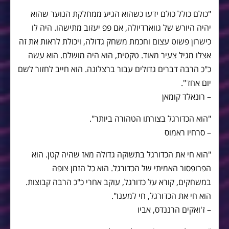
"כולם כולל כולם ידעו כשהוא הגיע ממחלקת הנוער שהוא
יהיה היורש של גווארדיולה, אם פפ יעזוב מתישהו. היה לו
כישרון פשוט עצום וחכמת משחק גדולה, ויכולת לראות את זה
אצלו מגיל צעיר מאוד. טקטית, הוא היה מושלם. הוא עשה
כ"כ הרבה דברים גדולים עבור ברצלונה. הוא חייב לחזור לשם
יום אחד".
– רונאלד קומאן
"הוא הכדורגל בצורתו הטהורה ביותר".
– סרחיו ראמוס
"הוא חי את הכדורגל בתשוקה גדולה מאז שהיה קטן. הוא
הפרופסור האמיתי של הכדורגל. הוא כל הזמן צופה
במשחקים, קורא על כדורגל, עוקב אחרי כ"כ הרבה קבוצות.
הוא חי את הכדורגל, חי למענו".
– ז'ואקים הרננדס, אביו