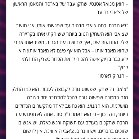
– חואן מנואל אסנסי, שחקן עבר של בארסה והמאמן הראשון
של צ'אבי בנוער
"לא הבנתי כמה צ'אבי מדהים עד שפגשתי אותו. אני חושב
שצ'אבי הוא השחקן הטוב ביותר ששיחקתי איתו בקריירה
שלי. התנועות שלו, איך שהוא זז עם הכדור, משיג אותו אחרי
שהוא מאבד אותו – אבל הוא אף פעם לא מאבד אותו! הוא
ידע כבר בדיוק איפה להניח לי את הכדור כשרק התחלתי
לרוץ".
– הנריק לארסון
"צ'אבי זה שחקן שפשוט גורם לקבוצה לעבוד. הוא כמו החלק
הזה במכונה שפשוט גורם להכל להתחבר יחד בצורה
מושלמת. הוא המנוע. הוא נחשב לאחד מהקשרים הגדולים
ביותר, וזה נכון – כי הוא באמת כ"כ טוב. אתה לא תפגוש עוד
הרבה שחקנים בעולם עם תשוקה ורגש כאלה. יש אנשים
שזוכים בדברים, ויש ווינרים. צ'אבי הוא ווינר. אין לו שום