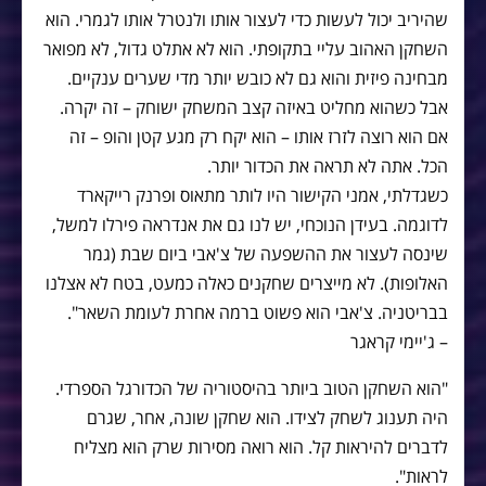
שהיריב יכול לעשות כדי לעצור אותו ולנטרל אותו לגמרי. הוא
השחקן האהוב עליי בתקופתי. הוא לא אתלט גדול, לא מפואר
מבחינה פיזית והוא גם לא כובש יותר מדי שערים ענקיים.
אבל כשהוא מחליט באיזה קצב המשחק ישוחק – זה יקרה.
אם הוא רוצה לזרז אותו – הוא יקח רק מגע קטן והופ – זה
הכל. אתה לא תראה את הכדור יותר.
כשגדלתי, אמני הקישור היו לותר מתאוס ופרנק רייקארד
לדוגמה. בעידן הנוכחי, יש לנו גם את אנדראה פירלו למשל,
שינסה לעצור את ההשפעה של צ'אבי ביום שבת (גמר
האלופות). לא מייצרים שחקנים כאלה כמעט, בטח לא אצלנו
בבריטניה. צ'אבי הוא פשוט ברמה אחרת לעומת השאר".
– ג'יימי קראגר
"הוא השחקן הטוב ביותר בהיסטוריה של הכדורגל הספרדי.
היה תענוג לשחק לצידו. הוא שחקן שונה, אחר, שגרם
לדברים להיראות קל. הוא רואה מסירות שרק הוא מצליח
לראות".