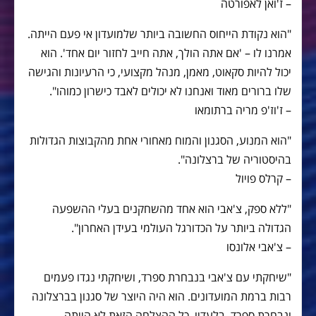
– ז'ואן לאפורטה
"הוא נקודת הייחוס החשובה ביותר שלמועדון אי פעם הייתה.
אמרנו לו – 'אם אתה הולך, אתה חייב לחזור יום אחד'. הוא
יכול להיות סקאוט, מאמן, מנהל מקצועי, כי הרעיונות והגישה
שלו ברורים מאוד ואנחנו לא יכולים לאבד כישרון כמוהו".
– ז'וז'פ מריה ברתומאו
"הוא המנוע, הסגנון והמוח מאחורי אחת מהקבוצות הגדולות
בהיסטוריה של ברצלונה".
– קרלס פויול
"ללא ספק, צ'אבי הוא אחד מהשחקנים בעלי ההשפעה
הגדולה ביותר על הכדורגל העולמי בעידן האחרון".
– צ'אבי אלונסו
"שיחקתי עם צ'אבי בנבחרת ספרד, ושיחקתי נגדו פעמים
רבות ברמת המועדונים. הוא היה היוצר של סגנון בברצלונה
ונבחרת ספרד. בלעדיו, כל ההצלחה הזאת לא הייתה