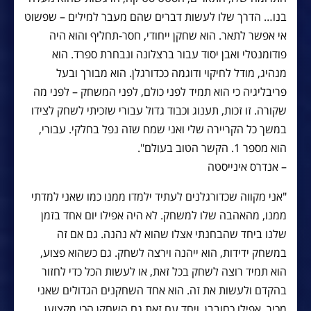
בנו… הדרך שלו לעשות דברים שהם מעבר למילים – שפשוט
אי אפשר לתאר. הוא שחקן ייחודי, חסר-תחליף והוא היה
פודומנטלי ואבן יסוד עבור ברצלונה ונבחרת ספרד. הוא
מנהיג, מודל לחיקוי ודוגמה ככדורגלן. הוא מבורך ובעל
פריבליגיה כי הוא תמיד לפני כולם, לפני המשחק – לפני מה
שקורה. זו זכות, תענוג וכבוד גדול עבורי שזכיתי לשחק לצידו
במשך כל הקריירה שלי ואני שמח שזה נפל בחלקי. עבורי,
הוא מספר 1. הקשר הטוב בעולם".
– אנדרס אינייסטה
"אני מקווה שכדורגלנים לעתיד ילמדו ממנו כמו שאני למדתי
ממנו, מהאהבה שלו למשחק. לא היה אפילו יום אחד בזמן
שלנו ביחד שהבחנתי אצלו שהוא לא נהנה. גם אם זה
במשחק ידידות, הוא ייהנה וירצה לשחק. גם כשהוא פצוע,
הוא תמיד רוצה לשחק בכל זאת, או לעשות הכל כדי לחזור
בהקדם ולעשות את זה. הוא אחד השחקנים הגדולים שאני
מכיר, אפילו כחובבן, ויחד עם זאת גם השחקן הכי מקצוען