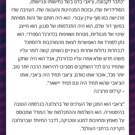
"כחבר לקבוצה, צ'אבי בלט בשל נחישותו ונגישותו,
הסולידריות שלו, ובזכות המנהיגות והענווה שלו. העזיבה שלו
מרגישה כמו סוף עידן עבורי. הוא היה חותם של זהות מסוימת
במשך דור שלם, הוא היה התגלמותו של סגנון. הוא מייצג
שינוי של מנטליות, מטרות ושאיפות בכדורגל הספרדי. הוא
נתן לספרד את האפשרות לצאת מהמורכבות ולהסתכל
לנבחרות גדולות אחרות בעיניים כשווים. קשה לומר עליו
משהו חדש שלא אמרו עליו ככדורגלן, אבל הוא היה שחקן
שתמיד גרם לכל השחקנים מסביבו להיראות הרבה יותר טוב.
יותר מכל, אזכור אותו כאדם. צ'אבי תמיד היה צ'אבי, אותו
הצ'אבי שהוא תמיד היה וגם תמיד יישאר".
– קרלוס מרצ'נה
"צ'אבי הוא המגן של הערכים של ברצלונה בגרסתה הטובה
בהיסטוריה. הוא השלמות וההתגלמות של המודל שמבוסס
על מאמץ ומחויבות למגע וטכניקה, לדבר המיוחד שברצלונה
הקרינה ברחבי העולם".