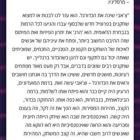
– מרסליניו
"צ'אבי שינה את הכדורגל. הוא עזר לנו לבנות או למצוא
שחקנים בפרופיל חדש שלבסוף עברו והגיעו לכל הרמות
בנבחרת הלאומית. הוא 'הרג' את יתרון הפיזיות ואת המיתוס
שזה ההיבט החשוב ביותר, ופתח את עיניהם של אנשים
לאיכות של השחקנים הקטנים, הטכניים, החכמים, שמוכיחים
שאתה יכול גם לתקוף וגם להגן כשהכדור ברגלייך. יש
שחקנים רבים שזוכים בדברים, אבל רק מעט מאוד מפתחים
רעיונות, מושגים חדשים, ששינו את הדרך בה אנחנו חושבים
ורואים את הכדורגל – וצ'אבי עשה זאת. ברמת המועדונים,
הרעיון היה קיים כבר והוא פיתח אותו לשלמות; ברמה
הבינלאומית, בנבחרות, הוא כפה אותו. ההחזקה בכדור,
הקצב, מהירות המסירות. הוא הפך את זה לקל, וזה בעצם
היה קשה. האינטנסיביות שבה הוא שיחק הייתה חיונית
ומכריעה והוא הראה שאינטנסיביות היא לאו דווקא מה
שאנשים לרוב חשבו שהיא. זה קצב המשחק, המהירות