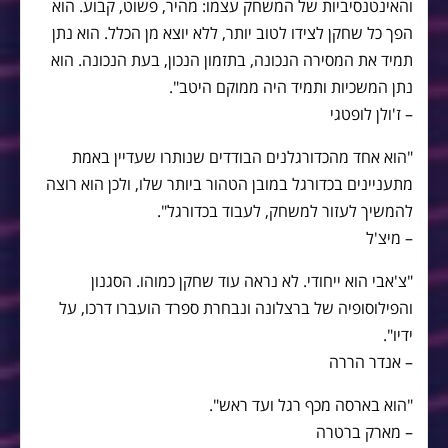
והאינטנסיביות של המשחק עצמו: מהיר, פשוט, קבוע. הוא
הפך כל שחקן לצידו לטוב יותר, ללא יוצא מן הכלל. הוא נתן
תמיד את המסירה הנכונה, בתזמון הנכון, בעת הנכונה. הוא
נתן המשכיות ותמיד היה ממוקם היטב".
– ז'ולן לופטגי
"הוא אחד מהכדורגלנים הבודדים שנותרו שעדיין באמת
מתעניינים בכדורגל במובן הטהור ביותר שלו, ולכן הוא רוצה
להמשיך לעזור למשחק, לעבוד בכדורגל".
– מיצ'ל
"צ'אבי הוא ייחודי. לא נראה עוד שחקן כמוהו. הסגנון
והפילוסופיה של ברצלונה ונבחרת ספרד הועברו דרכו, על
ידיו".
– אנדר הררה
"הוא בארסה מכף רגל ועד ראש".
– מארק ברטרה