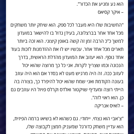
הוא נע ומניע את הכדור".
– איקר קסיאס
"החשיבות שלו היא מעבר לכל ספק. הוא שיחק יותר משחקים
מכל אחד אחר בברצלונה, בעידן גדול בו להישאר במועדון
למשך כ"כ הרבה זמן זה קשה באופן קיצוני. הוא זכה ביותר
תארים מכל אחד אחר. עכשיו יש לו את ההזדמנות לזכות בעוד
אחד נוסף. הוא יעזוב את המועדון מהדלת הראשית, בדרך
הנכונה וכמו שצריך לקרות. אני כל כך מרוצה שהוא יכול
לעזוב ככה. זה היה מרגיש מעט לא בסדר אם הוא היה עוזב
בעונה הקודמת ואני שמח שהוא יכול להיפרד כך, בצורה בה
הייתי רוצה ומעדיף שויקטור ואלדס וקרלס פויול היו עוזבים גם
כן. הוא ראוי לזה".
– לואיס אנריקה
"צ'אבי הוא נצחי. ייחודי. גם כשהוא לא בשיאו ברמה הפיזית,
הוא עדיין משחק כדורגל שמעניק חמצן לקבוצה שלו,