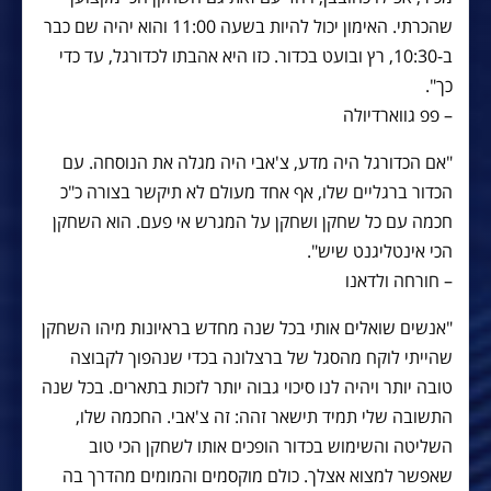
שהכרתי. האימון יכול להיות בשעה 11:00 והוא יהיה שם כבר
ב-10:30, רץ ובועט בכדור. כזו היא אהבתו לכדורגל, עד כדי
כך".
– פפ גווארדיולה
"אם הכדורגל היה מדע, צ'אבי היה מגלה את הנוסחה. עם
הכדור ברגליים שלו, אף אחד מעולם לא תיקשר בצורה כ"כ
חכמה עם כל שחקן ושחקן על המגרש אי פעם. הוא השחקן
הכי אינטליגנט שיש".
– חורחה ולדאנו
"אנשים שואלים אותי בכל שנה מחדש בראיונות מיהו השחקן
שהייתי לוקח מהסגל של ברצלונה בכדי שנהפוך לקבוצה
טובה יותר ויהיה לנו סיכוי גבוה יותר לזכות בתארים. בכל שנה
התשובה שלי תמיד תישאר זהה: זה צ'אבי. החכמה שלו,
השליטה והשימוש בכדור הופכים אותו לשחקן הכי טוב
שאפשר למצוא אצלך. כולם מוקסמים והמומים מהדרך בה