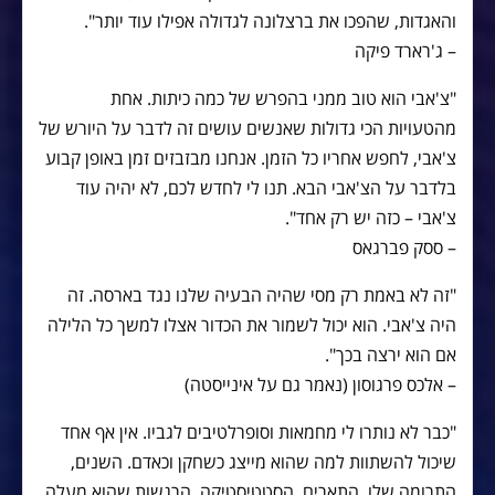
והאגדות, שהפכו את ברצלונה לגדולה אפילו עוד יותר".
– ג'רארד פיקה
"צ'אבי הוא טוב ממני בהפרש של כמה כיתות. אחת
מהטעויות הכי גדולות שאנשים עושים זה לדבר על היורש של
צ'אבי, לחפש אחריו כל הזמן. אנחנו מבזבזים זמן באופן קבוע
בלדבר על הצ'אבי הבא. תנו לי לחדש לכם, לא יהיה עוד
צ'אבי – כזה יש רק אחד".
– ססק פברגאס
"זה לא באמת רק מסי שהיה הבעיה שלנו נגד בארסה. זה
היה צ'אבי. הוא יכול לשמור את הכדור אצלו למשך כל הלילה
אם הוא ירצה בכך".
– אלכס פרגוסון (נאמר גם על אינייסטה)
"כבר לא נותרו לי מחמאות וסופרלטיבים לגביו. אין אף אחד
שיכול להשתוות למה שהוא מייצג כשחקן וכאדם. השנים,
התרומה שלו, התארים, הסטטיסטיקה, הרגשות שהוא מעלה