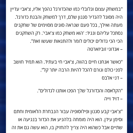
"במשחק עצום וגלובלי כמו שהכדורגל נהפך אליו, צ'אבי עדיין
היה מסוגל להגדיר סגנון שלם, דרך למשחק והבנת כדורגל.
מעתה ואילך, בכל פעם שנראה סוגים מסוימים של שחקנים
נסתכל עליהם ונגיד: 'הוא משחק כמו צ'אבי'. רק השחקנים
הכי הכי גדולים יכולים לומר ולהתגאות שעשו זאת".
– אנדוני זוביזארטה
"כאשר אנחנו חיים בהווה, צ'אבי חי בעתיד. הוא תמיד חושב
לפני כולם וגורם להכל להיות הרבה יותר קל".
– דני אלבס
"הקלאסה והכדורגל שלך הפכו אותנו לגדולים".
– דויד וייה
"צ'אבי קבע סגנון ופילוסופיה עבור הנבחרת הלאומית וחתם
וסימן עידן. הוא היה מומחה בלהניע את הכדור בנגיעה או
שתיים אבל כשהוא היה צריך להחזיק בו, הוא עשה גם את זה