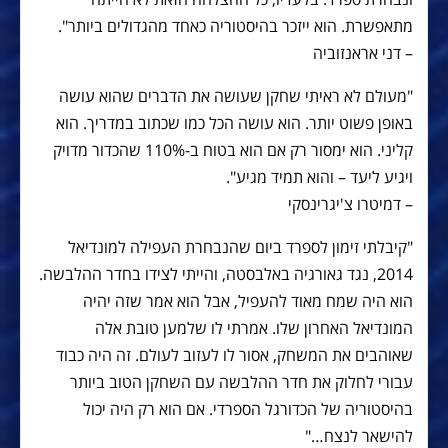
מתאפשרת. הוא ייזכר בהיסטוריה כאחד מהגדולים ביותר".
– דני אראנזוביה
"מעולם לא ראיתי שחקן שעושה את הדברים שהוא עושה
באופן פשוט יותר. הוא עושה הכל כמו שכתוב במדריך. הוא
קליני. הוא ימסור רק אם הוא בטוח ב-110% שהכדור מדויק
ויגיע ליעד – והוא תמיד מגיע".
– דמיטרו צ'יגרינסקי
"קיבלתי זימון לספרד ביום שהנבחרת העפילה למונדיאל
2014, נגד גאורגיה באלבסטה, והייתי לצידו בחדר ההלבשה.
הוא היה שמח מאוד להעפיל, אבל הוא אמר שזה יהיה
המונדיאל האחרון שלו. אמרתי לו שלמען טובת אלה
שאוהבים את המשחק, אסור לו לעזוב לעולם. זה היה כבוד
עבורי לחלוק את חדר ההלבשה עם השחקן הטוב ביותר
בהיסטוריה של הכדורגל הספרדי. אם הוא רק היה יכול
להישאר לנצח…"