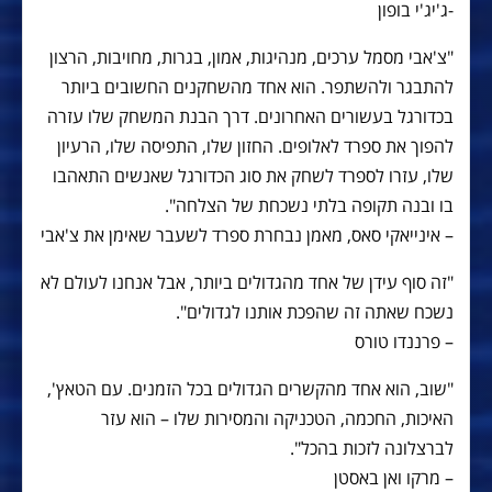
-ג'יג'י בופון
"צ'אבי מסמל ערכים, מנהיגות, אמון, בגרות, מחויבות, הרצון
להתבגר ולהשתפר. הוא אחד מהשחקנים החשובים ביותר
בכדורגל בעשורים האחרונים. דרך הבנת המשחק שלו עזרה
להפוך את ספרד לאלופים. החזון שלו, התפיסה שלו, הרעיון
שלו, עזרו לספרד לשחק את סוג הכדורגל שאנשים התאהבו
בו ובנה תקופה בלתי נשכחת של הצלחה".
– אינייאקי סאס, מאמן נבחרת ספרד לשעבר שאימן את צ'אבי
"זה סוף עידן של אחד מהגדולים ביותר, אבל אנחנו לעולם לא
נשכח שאתה זה שהפכת אותנו לגדולים".
– פרננדו טורס
"שוב, הוא אחד מהקשרים הגדולים בכל הזמנים. עם הטאץ',
האיכות, החכמה, הטכניקה והמסירות שלו – הוא עזר
לברצלונה לזכות בהכל".
– מרקו ואן באסטן