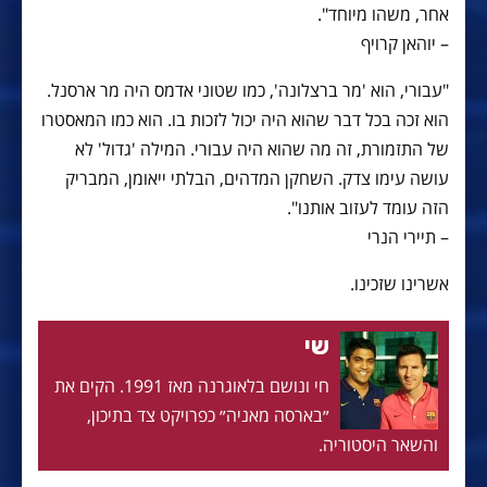
אחר, משהו מיוחד".
– יוהאן קרויף
"עבורי, הוא 'מר ברצלונה', כמו שטוני אדמס היה מר ארסנל.
הוא זכה בכל דבר שהוא היה יכול לזכות בו. הוא כמו המאסטרו
של התזמורת, זה מה שהוא היה עבורי. המילה 'גדול' לא
עושה עימו צדק. השחקן המדהים, הבלתי ייאומן, המבריק
הזה עומד לעזוב אותנו".
– תיירי הנרי
אשרינו שזכינו.
שי
חי ונושם בלאוגרנה מאז 1991. הקים את
״בארסה מאניה״ כפרויקט צד בתיכון,
והשאר היסטוריה.