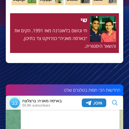
שי
חי ונושם בלאוגרנה מאז 1991. הקים את
״בארסה מאניה״ כפרויקט צד בתיכון,
והשאר היסטוריה.
החדשות הכי חמות בטלגרם שלנו