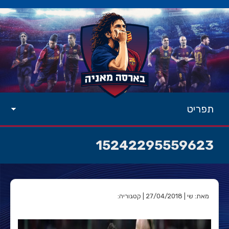
תפריט
15242295559623
מאת: שי | 27/04/2018 | קטגוריה: