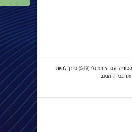
במשחק הגביע מול בטיס, צ'אבי עשה היסטוריה ועבר את מיגלי (549) בדרך להיות
תר בכל הזמנים.