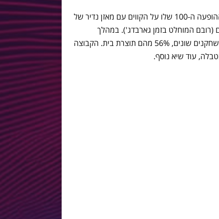
ב-20 בפברואר, פפ גווארדיולה ערך את ההופעה ה-100 שלו על הקווים עם מאזן נדיר של
 14 תוצאות תיקו ו-7 הפסדים (רובם המוחלט בזמן גארבדג'). במהלך
משחקים אלה גווארדיולה השתמש ב 40 שחקנים שונים, 56% מהם תוצרת בית. הקבוצה