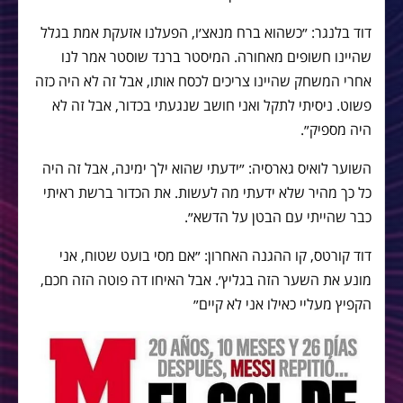
דוד בלנגר: ״כשהוא ברח מנאצ׳ו, הפעלנו אזעקת אמת בגלל
שהיינו חשופים מאחורה. המיסטר ברנד שוסטר אמר לנו
אחרי המשחק שהיינו צריכים לכסח אותו, אבל זה לא היה כזה
פשוט. ניסיתי לתקל ואני חושב שנגעתי בכדור, אבל זה לא
היה מספיק״.
השוער לואיס גארסיה: ״ידעתי שהוא ילך ימינה, אבל זה היה
כל כך מהיר שלא ידעתי מה לעשות. את הכדור ברשת ראיתי
כבר שהייתי עם הבטן על הדשא״.
דוד קורטס, קו ההגנה האחרון: ״אם מסי בועט שטוח, אני
מונע את השער הזה בגליץ׳. אבל האיחו דה פוטה הזה חכם,
הקפיץ מעליי כאילו אני לא קיים״