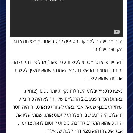
הנה מה שהיה לשחקני חטאפה להגיד אחרי ׳המסידונה׳ נגד
הקבוצה שלהם:
חאבייר פראדס: ״יכלתי לעשות עליו פאול, אבל פחדתי מצהוב
מיותר במחצית הראשונה. לא האמנתי שהוא ימשיך לעשות
את מה שהוא עשה״.
נאצ׳ו פרס: ״קיבלתי השחלות נקיות יותר ממסי (צוחק),
באמת! הכדור פגע ב-2 הרגליים שלי! זה לא היה כזה נקי.
שיחקתי בכנף שמאל אבל באתי לעזור לפראדס, זה היה חסר
תועלת. היה רגע שבו הצלחתי לתפוס אותו, שמתי עליו את
היד, כשהוא התקרב לרחבה, ניסיתי לחסום לו את צד ימין,
אבל איכשהו הוא מצא דרך ללכת שמאלה״.