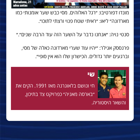
מונדו דפורטיבו: ״רגל האלוהים. מסי כבש שער אומנותי כמו
מארדונה״ ליאו: ״ראיתי שטח פנוי ורצתי לתוכו״.
סנטי נויה: ״אנחנו נדבר על השער הזה עוד הרבה שנים״.״
פרנססק אגילר: ״יהיו עוד שערי מארדונה כאלה של מסי,
וברגעים יותר גדולים. הכישרון שלו הוא אין סופי״.
שי
חי ונושם בלאוגרנה מאז 1991. הקים את
״בארסה מאניה״ כפרויקט צד בתיכון,
והשאר היסטוריה.