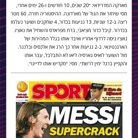
מארקה המדרידאי: ״20 שנים, 10 חודשים ו-26 ימים אחרי,
מסי שיחזר את הגול של מארדונה. ההיסטוריה חזרה. 60 מטר
ריצה ב-12 שניות, 13 נגיעות בכדור, 4 שחקנים ושוער נעלמו
בכדרור. קיבל כדור מצ׳אבי, ברח מפראדס והשחיל את נאצ׳ו.
נאצ׳ו ניסה לרדוף אחריו ואיבד אותו בגלל המהירות של
הארגנטינאי. ב-2 נגיעות אחר כך הרג את אלכסיס ובלנגר.
מול השוער לואיס גארסיה ליאו לא התבלבל, עבר אותו
והקפיץ ברגל ימין לרשת״. מסי: ״מקדיש אותו לדייגו״.