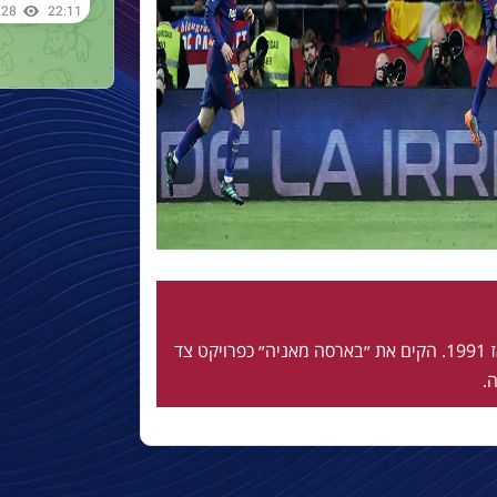
חי ונושם בלאוגרנה מאז 1991. הקים את ״בארסה מאניה״ כפרויקט צד
.