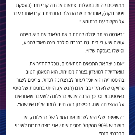
ממשיכים להיות בתעלות. פתאום אנדרה קורי חזר (בעסקת
ויטור רוקה), אותו אדם שבהנהלה הנוכחית ביקרו אותו בעבר
על הקשר עם ברתומאו״.
״בארסה הייתה יכולה להחתים את הלאנד אם היא הייתה
עושה שיעורי בית. גם ברנרדו סילבה רצה מאוד להגיע,
ופישלו בעסקה שלו״.
״אם נייצר את התנאים המתאימים, נוכל להחזיר את
גווארדיולה למועדון בצורה מסוימת. הוא המאמן הטוב
בהיסטוריה והוא יוכל לעזור לברצלונה לגדול. צריכים ליצור
פרויקט שלא תלוי בבן אדם (הנשיא). הייתי בחגיגות של סיטי
באיסטנבול וכל כך הרבה אנשי ברצלונה לשעבר שאחראים
על ההצלחה שם. הכישרון הזה חייב לחזור אלינו איכשהו״.
״השאיפה שלי היא לשנות את המודל של ברצלונה, ואני
חושב ש-90% מהקהל מסכים איתי. אני רוצה לתרום לשינוי
ההכרחי הזה״.