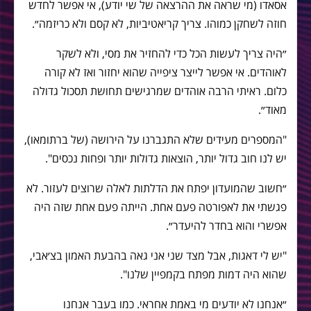
אסאדו (מי שראה את ההרצאה של שי יודע), אי אפשר לחדש
חוזה לשחקן כמוהו. צריך קריאטיביות, לא קסם ולא כריזמה״.
״היה צריך לעשות הכל כדי להחזיר את מסי, ולא לשקר
לאוהדים. אי אפשר לייצר ציפייה שהוא יחזור ואז לא קורה
כלום. ראיתי הרבה אוהדים שמרגישים תחושת תסכול גדולה
מאוד״.
"המספרים מעידים שלא התגברנו על הירושה (של ברתומאו),
יש לנו חוב גדול יותר, הוצאות גדולות יותר ופחות נכסים".
״חשוב שהמועדון יפתח את הדלתות לאלה שרוצים לעזור. לא
פגשתי את לאפורטה פעם אחת. הייתה פעם אחת שזה היה
אפשרי והוא בחדר להיעדר״.
"יש לי דאגות, אבל מצד שני אני גאה בהבעת האמון בצ׳אבי,
שהוא היה דמות מפתח בקמפיין שלנו".
״אנחנו לא יודעים מי באמת אחראי. כמו בעבר אנחנו