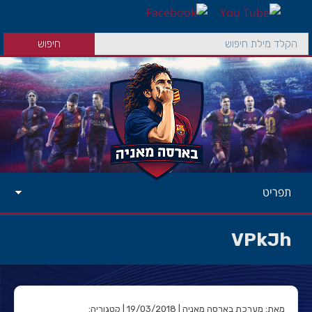
תפריט
VPkJh
מאת: מערכת בארסה מאניה | 19/03/2018 | קטגוריה: