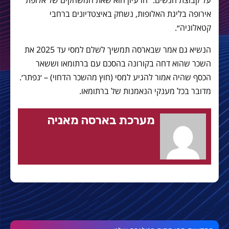
על קבוצת הנשים: ״הרעיון הוא שאת המשחקים של אלופת
אירופה בליגת האלופות, נשחק באיצטדיונים ברחבי
קטאלוניה״.
הנשיא גם אמר שבארסה תמשיך לשלם למסי עד 2025 את
השכר שהוא דחה בקורונה בהסכם עם ברתומאו וששאר
הכסף שהיה אמור להגיע למסי (חוץ מהשכר הדחוי) – ׳נפתר׳.
מדובר בכל מענקי הנאמנות של ברתומאו.
מערכת בארסה מאניה