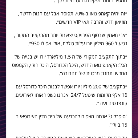
המסירה והם הפקידו גם ערבויות לכך״.
״זה יהיה קאמפ נואו ב-70% תפוסה אבל עם חנות חדשה,
מוזיאון חדש והרבה תאי VIP חדשים״.
״אני מאמין שבסוף הפרויקט יצא זול יותר מהתקציב המקורי,
נגיע ל 960 מיליון יורו עלות כוללת, אולי אפילו 930״.
״בתוך התקציב המקורי של ה 1.5 מיליארד יורו יש בנייה של
הכל: הקאמפ נואו החדש, היכל הכדורסל, היכל הוקי, הקמפוס
החדש ותחנת מרכזית של תחבורה״.
״בתקציב של 200 מיליון יורו אפשר לבנות היכל כדורסל עם
16 אלף מקומות שיפעל 24/7 ואנחנו נשכיר אותו לאירועים,
קונצרטים ועוד״.
"סופרליג? אנחנו מצפים להכרעה של בית הדין האירופאי ב
15 ביולי".