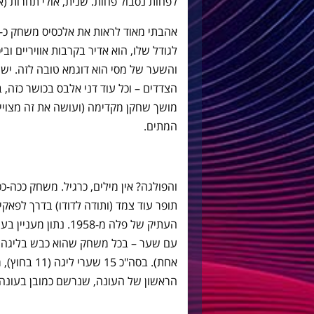
לפחות נסבול פחות. שנית, אולי תחרות (א
לגודל שלו, הוא אדיר בקרבות אוויריים וב
והשער של מסי הוא דוגמא טובה לזה. יש ח
הצדדים – וכל עוד דני אלבס בכושר כזה, ב
מושך שחקן מקדימה (ועושה את זה מצויי
המתים.
והפולגה? אין מילים, כרגיל. משחק ככה-ככ
העתיק של פלה מ-1958.
הראשון של העונה, שנרשם כמובן בעונה שעברה. ויש לו ע