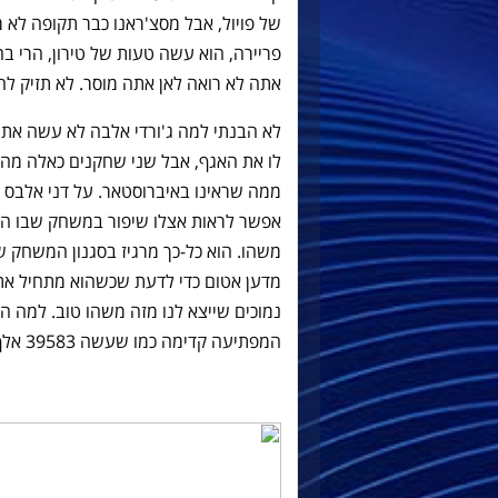
של פויול, אבל מסצ'ראנו כבר תקופה לא
פריירה, הוא עשה טעות של טירון, הרי בח
אתה לא רואה לאן אתה מוסר. לא תזיק לחפ
לא הבנתי למה ג'ורדי אלבה לא עשה את ה
לו את האגף, אבל שני שחקנים כאלה מהיר
ממה שראינו באיברוסטאר. על דני אלבס מ
אפשר לראות אצלו שיפור במשחק שבו הו
משהו. הוא כל-כך מרגיז בסגנון המשחק ש
מדען אטום כדי לדעת שכשהוא מתחיל את 
נמוכים שייצא לנו מזה משהו טוב. למה ה
המפתיעה קדימה כמו שעשה 39583 אלף פעם בתקופת הפפ-טים?