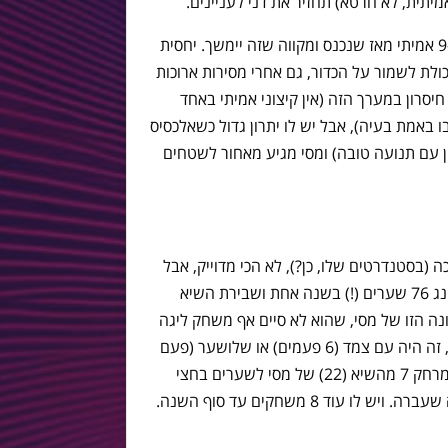
מיתית, לא חרטא) תחזיר את דני לעניינים.
אהבתי מאוד לראות את אלכסיס משחק כ-9 אמיתי מאז שנכנס ומקווה שזה יימשך. יחסית
יכולת לשמור על הכדור, גם אחרי מסירות ארוכות
יסרון במערך הזה (אין קיצוני אמיתי באחד
ו באמת בעיה), אבל יש לו יתרון גדול כשאלכסיס
ן עם תנועה טובה) ומסי מגיע מאחור לשטחים
ה (בסטנדרטים שלו, כן?), לא הכי מדוייק, אבל
תופר עוד צמד (ותודה לדודו) בדרך לפאקינג 76 שערים (!) בשנה אחת ושבירת השיא
 נתון מעניין בעונה הזו של מסי, שהוא לא סיים אף משחק ליגה
עם שער – בכל משחק שהוא כבש בליגה, זה היה עם צמד (6 פעמים) או שלושער (פעם
אחת). בסה"כ 15 שערי ליגה (11 בחוץ), מרחק 7 מהשיא (22) של מסי לשערים בחצי
וד 8 משחקים עד סוף השנה.