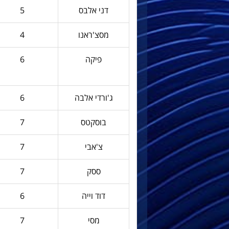
דני אלבס
5
מסצ'ראנו
4
פיקה
6
ג'ורדי אלבה
6
בוסקטס
7
צ'אבי
7
ססק
7
דוד וייה
6
מסי
7