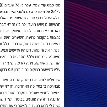
מסי כבש עוד צ
ל-2:4 על מאיורקה. גם צ'אבי וטייו הבקיעו
הראשונים (שיא מועדון כמובן) זה לא ד
נמצאת בתקופה גרועה. השערים השני וה
בעצמם חשבו שזה גמור, אז במקום ללחוץ
ולגמור את זה מהר, הם היו אדישים וכמע
משוכנע שלפחות 80% מהב
הזה של מאיורקה, אתה לא יכול שלא להי
עליו להישאר בפוקוס גם ביתרון 0:5 בדקה 89. אין לזה תחליף, אין מה לעשות.
אין מילים לתאר את משחק ההגנה, ואומר 
מבארסה ב' בתקופה האחרונה. זה לא יית
פתאום לחצאי שערים במקרה הטוב ולגולי
ההגנה החלשה פוגעים בביטחון של השחק
קשה לי לבוא בטענות לפיקה כי את החלוד