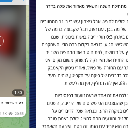
מד, עלה ל-76 שערים (!) מתחילת השנה והשאיר מאחור את פלה בדרך
זו לא היכולת הכי טובה שהשחקנים האלה יכולים להציג, אבל ניצחון עשירי ב-11 המחזורים
בר של מה בכך. עם זאת, חבל שקבוצה ברמה של
בארסה לא מסוגלת לגמור משחק באיזי גם ביתרון 0:3 מול יריבה באמת בינונית, שגם
שלישי הגיעו כנראה בקלות רבה מדי והשחקנים
 על הדוושה, לפתוח טוב את המחצית השנייה
ט החזירו את מאיורקה למשחק משום מקום. אני
עיה הזו תיפתר עם החזרה של פויול, ואחרי ניסיון הקאמבק
זכר בדברים של פיקה על הקפיטן, שהיה צועק
לכם את זה אחד שראה זוועות דפנסיביות
כן שהמצבים הכי פשוטים של היריבה, הופכים
ם במקרה הרע. וכנראה שכל הדיבורים על
נים ומונעים מהם להציג יכולת באמת טובה.
ה הוא יוריד עם הזמן וזה בטח יואץ עם הקאמבק