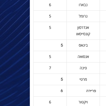
נבארו
6
גרומל
5
אנדרסון
5
קונסייסאו
ביגאס
5
אנסואה
5
פינה
7
מרטי
5
פריירה
6
ויקטור
6