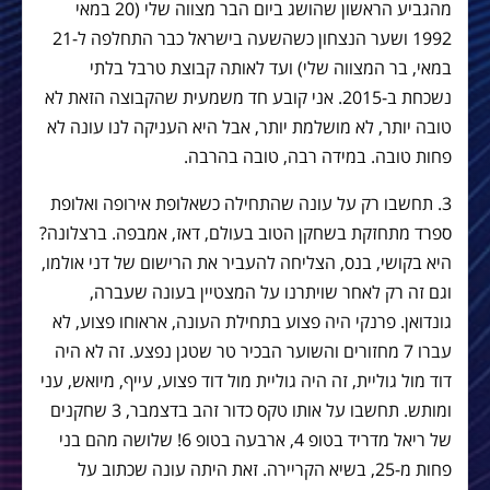
מהגביע הראשון שהושג ביום הבר מצווה שלי (20 במאי
1992 ושער הנצחון כשהשעה בישראל כבר התחלפה ל-21
במאי, בר המצווה שלי) ועד לאותה קבוצת טרבל בלתי
נשכחת ב-2015. אני קובע חד משמעית שהקבוצה הזאת לא
טובה יותר, לא מושלמת יותר, אבל היא העניקה לנו עונה לא
פחות טובה. במידה רבה, טובה בהרבה.
3. תחשבו רק על עונה שהתחילה כשאלופת אירופה ואלופת
ספרד מתחזקת בשחקן הטוב בעולם, דאז, אמבפה. ברצלונה?
היא בקושי, בנס, הצליחה להעביר את הרישום של דני אולמו,
וגם זה רק לאחר שויתרנו על המצטיין בעונה שעברה,
גונדואן. פרנקי היה פצוע בתחילת העונה, אראוחו פצוע, לא
עברו 7 מחזורים והשוער הבכיר טר שטגן נפצע. זה לא היה
דוד מול גוליית, זה היה גוליית מול דוד פצוע, עייף, מיואש, עני
ומותש. תחשבו על אותו טקס כדור זהב בדצמבר, 3 שחקנים
של ריאל מדריד בטופ 4, ארבעה בטופ 6! שלושה מהם בני
פחות מ-25, בשיא הקריירה. זאת היתה עונה שכתוב על