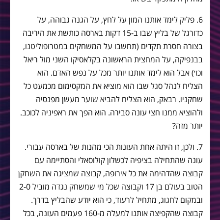
6. פליק לימד אותנו המון על לחץ, על הגנה גבוהה, על
כדורגל של בליץ שבו ב-15 דקות בארסה כותשת את היריבה
בצורה חסרת תקדים (תחשבו על המשחקים במטרופוליטנו,
בבנפיקה, על המחצית הראשונה בקלאסיקו השני מול ריאל
וכו׳) אבל הוא לימד אותנו יותר מכל על נפש האדם. הוא
הצליח לנהל סגל שבו הוא מוציא את המקסימום מכמעט כל
שחקניו. רבאק, הוא הצליח להביא שוער מעשן מפנסיה
ולהוציא ממנו חצי עונה סבירה. הוא הפך את ראפיניה לכוכב.
יותר מזה?
7. ולכן, זו היתה אחת העונות הכי מהנות של בארסה עבורי.
עונה שהתחילה בציפיה לכשלון קולוסאלי והסתיימה עם
קבוצה שהדהימה את כל אירופה, קבוצה שמציגה את השחקן
הטוב בעולם בן 17 וקבוצה שכל מי שמשחק נגדה מוביל 2-0
ובמקום לחגוג, מתחיל לרעוד, כי הוא יודע שהבליץ בדרך.
קבוצה שהקפיצה אותנו למעלה מ-160 פעמים העונה, בכל