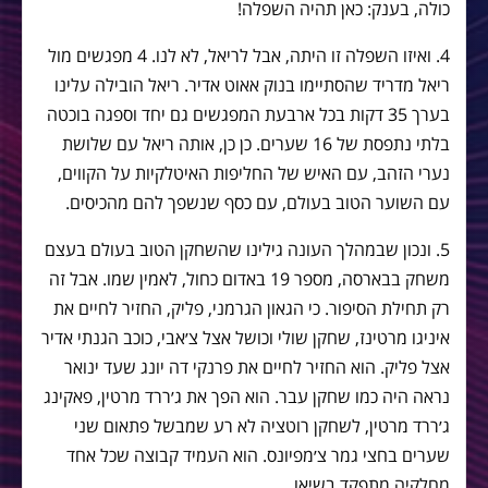
כולה, בענק: כאן תהיה השפלה!
4. ואיזו השפלה זו היתה, אבל לריאל, לא לנו. 4 מפגשים מול
ריאל מדריד שהסתיימו בנוק אאוט אדיר. ריאל הובילה עלינו
בערך 35 דקות בכל ארבעת המפגשים גם יחד וספגה בוכטה
בלתי נתפסת של 16 שערים. כן כן, אותה ריאל עם שלושת
נערי הזהב, עם האיש של החליפות האיטלקיות על הקווים,
עם השוער הטוב בעולם, עם כסף שנשפך להם מהכיסים.
5. ונכון שבמהלך העונה גילינו שהשחקן הטוב בעולם בעצם
משחק בבארסה, מספר 19 באדום כחול, לאמין שמו. אבל זה
רק תחילת הסיפור. כי הגאון הגרמני, פליק, החזיר לחיים את
איניגו מרטינז, שחקן שולי וכושל אצל צ׳אבי, כוכב הגנתי אדיר
אצל פליק. הוא החזיר לחיים את פרנקי דה יונג שעד ינואר
נראה היה כמו שחקן עבר. הוא הפך את ג׳ררד מרטין, פאקינג
ג׳ררד מרטין, לשחקן רוטציה לא רע שמבשל פתאום שני
שערים בחצי גמר צ׳מפיונס. הוא העמיד קבוצה שכל אחד
מחלקיה מתפקד בשיאו.