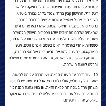
9. ולא היה רגע שמסכם את העונה הזאת יותר מהרגע בו
עמדתי על הבמה עם המשפחות של טל גרושקה ז״ל ואורי
דנינו ז״ל, הראשון קצין צה״ל שנפל בקרב גבורה ב-7.10
השני חייל צה״ל שהציל עשרות אנשים בגבורה בנובה,
נחטף ונהרג בשבי החמאס. שניהם אוהדי בארסה גדולים
שהאחים שלהם מתחייבים שלא מפסידים משחק מלמעלה
ושומרים עלינו משם. ולעמוד עם שתי המשפחות על הבמה,
כשמאות אוהדי בארסה קוראים בשמם ואנחנו זוכים, אנשי
הפודקאסט, להעניק להם את הביוגרפיה של מסי במתנה,
במשחק האליפות של בארסה, זה היה מבחינתי סיכום מושלם
ומרגש לעונה מושלמת.
10. ועוד נדבר על העונה הבאה. ויש הרבה על מה לחשוב.
שוער, חלוץ מחליף, אולי בלם נוסף. אבל בינתיים, יש לנו עוד
משחק אחד בעונה המופלאה הזאת, אז בואו נהנה ממנה כי זו
היתה עונה שכל אחד מכם יספר עליה לנכדים שלנו. אז ויסקה
בארסה, תמיד, ריגשתם!