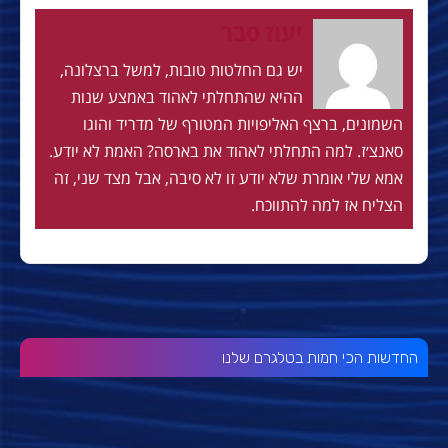
יעוז סבר
יש גם החלטות טובות, למשל ברצלונה,
ההיא שהתחלתי לאהוד באמצע שנות
השמונים, ברצף האליפויות המטורף של מדריד והוגו
סאנצ׳ז. למה התחלתי לאהוד את בארסה? האמת לא יודע.
אמא שלי אומרת שלא יודע זו לא סיבה, אבל מצד שני, זה
הצליח אז למה להתווכח.
החדשות הכי חמות בטלגרם שלנו