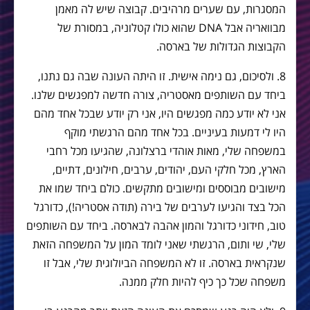
המסגרות, עם שערים מרהיבים. קבוצה שיש לה מאמן
מבוואריה אבל DNA שהוא כולו קטלוניה, במסורת של
הקבוצות הגדולות של בארסה.
8. ולסיכום, גם נימה אישית. זו היתה העונה שבה גם נתנו,
ביחד עם השותפים מאסטריה, צורה חדשה למפגשים שלנו.
אני לא יודע כמה מפגשים היו, אני רק יודע שבכל אחד מהם
היו לי דמעות בעיניים. בכל אחד מהם הרגשתי מוקף
במשפחה שלי, מאות אוהדי ברצלונה, שהגיעו מכל רחבי
הארץ, מכל חלקי העם, יהודים, ערבים, חילונים, דתיים,
מישובים מבוססים ומישובים מתקשים. כולם ביחד שמו את
הכל בצד והגיעו לערבים של בירה (תודה אסטריה!), כדורגל
טוב, חידוני כדורגל והמון אהבה לבארסה. ביחד עם השותפים
שלי, שי ותום, הרגשתי שאני לומד המון על המשפחה הזאת
שנקראית בארסה. זו לא המשפחה הביולוגית שלי, אבל זו
משפחה שכל כך כיף להיות חלק ממנה.