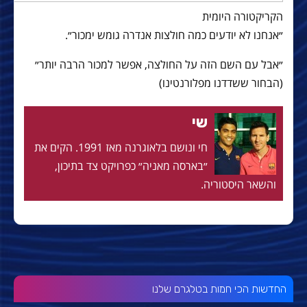
הקריקטורה היומית
״אנחנו לא יודעים כמה חולצות אנדרה גומש ימכור״.
״אבל עם השם הזה על החולצה, אפשר למכור הרבה יותר״
(הבחור ששדדנו מפלורנטינו)
שי
חי ונושם בלאוגרנה מאז 1991. הקים את
״בארסה מאניה״ כפרויקט צד בתיכון,
והשאר היסטוריה.
החדשות הכי חמות בטלגרם שלנו