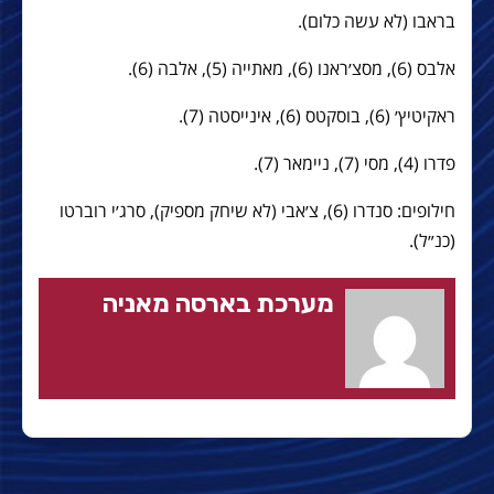
בראבו (לא עשה כלום).
אלבס (6), מסצ׳ראנו (6), מאתייה (5), אלבה (6).
ראקיטיץ׳ (6), בוסקטס (6), אינייסטה (7).
פדרו (4), מסי (7), ניימאר (7).
חילופים: סנדרו (6), צ׳אבי (לא שיחק מספיק), סרג׳י רוברטו
(כנ״ל).
מערכת בארסה מאניה