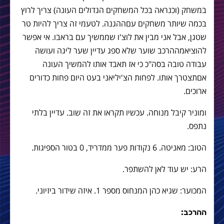
במשחק
(
וכנראה
בכל
המשחקים
הגדולים
העונה
)
צריך
לרוץ
בכמה
שיותר
משחקים
עם
ההגנה
.
לטעמי
זה
צריך
להיות
טר
שטגן
,
אבל
אני
מבין
את
לוצ
'
ו
שממשיך
עם
בראבו
.
אי
אפשר
להוציא
מההרכב
שוער
שלא
ספג
עדיין
שער
ליגה
ועושה
עבודה
טובה
בסה
"
כ
כי
אז
תאבד
אותו
להמשיך
העונה
אם
תצטרך
אותו
.
לפחות
הצ
'
יליאני
בעט
היום
פחות
כדורים
ארוכים
.
ומוניר
קיבל
מנוחה
.
עכשיו
תקראו
את
זה
שוב
.
עדיין
בלתי
נתפס
.
הטוב: מאניטה. 6 נקודות פער ממדריד, 0 בטור הספיגות.
הרע: יש עוד לאן להשתפר.
המכוער: שגיא כהן המנחוס מספר 1. איזה שידור ביזיוני.
ההרכב: