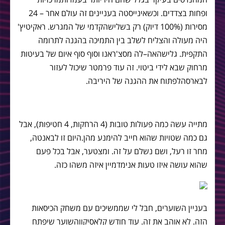
ופחות
בצדדים
.
וכשאינייסטה
בעניינים
זה
עולם
אחר
– 24
מסירות
(100%
דיוק
)
רק
בשליש
הקדמי
של
המגרש
.
ראקיטיץ
'
היה
מעולה
והצליח
לשלב
בין
התמיכה
בהגנה
לתרומה
התקפית
.
גלישה
אה
–
לה
מסצ
'
ראנו
וסוף
סוף
איום
של
בעיטות
מרחוק
שבא
לידי
ביטוי
.
זה
עוד
פרמטר
שיכול
לעזור
לבארסה
לפתוח
את
ההגנה
של
היריבה
.
מתייה
עשה
כמה
פעולות
טובות
(4
הרחקות
, 4
חטיפות
),
אבל
גם
כמה
שטויות
שהוא
חייב
להימנע
מהן
.
היום
זו
לבאנטה
,
מחר
זו
רעל
,
ושם
נשלם
על
זה
.
ומצטער
,
אבל
בכל
פעם
שהוא
עושה
איזו
טעות
אני
מדמיין
איזה
משהו
כזה
.
בעניין
השוערים
,
חבל
לי
שממשיכים
עם
משחק
הכיסאות
הזה
.
לא
אוהב
את
זה
.
עוד
חודש
קלאסיקו
והשוער
שיפתח