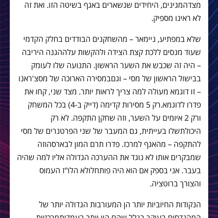
מצד
המגינים
,
היחידים
שנשארים
באגף
בשיטה
הזו
.
ואת
זה
לא
ראינו
מספיק
.
שלא
במפתיע
,
ניימאר
–
מהשחקנים
הבודדים
בחלק
הקדמי
שעוד
מנסים
ללכת
קצת
הצידה
ולהקשות
על
ההגנה
היריבה
–
היה
זה
שכבש
את
השער
הראשון
.
התנועה
שלו
לעומק
בבישול
הראשון
של
מסי
–
וגם
במסירה
הארוכה
של
מסצ
'
ראנו
–
זו
דוגמא
מעולה
למה
צריך
לראות
יותר
.
מצד
שני
,
קחו
את
פדרו
לדוגמא
.
רק
5
מסירות
קדימה
(
דייק
ב
-4)
בכל
המשחק
ורק
2
איומים
על
השער
,
וזה
שחקן
התקפה
.
לא
רק
היכולת
שלו
בעייתית
,
גם
המעבר
של
שני
הפרטנרים
של
מסי
להתקפה
–
מהאגף
למרכז
.
פדרו
תרם
המון
לבארסה
וזה
שמבקרים
אותו
לא
נוגד
את
ההערכה
הגדולה
אליו
למה
שהיה
בעבר
.
אני
בספק
אם
הוא
היה
פותח
לולא
הלו
"
ז
העמוס
והצורך
ברוטציה
.
הנקודות
החיוביות
יותר
הן
המעורבות
הגדולה
יותר
של
המהנדסים
בעיקר
בגלל
שהם
היו
יותר
בעמדות
מרכזיות