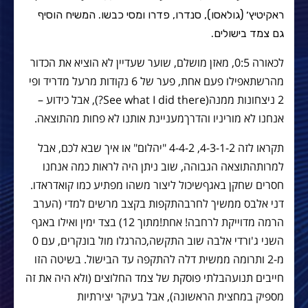
ראקיטיץ׳ (גולאסו), סנדרו, פדרו ומסי כבשו. המשיח הוסיף
גם צמד בישולים.
לכאורה
0:5,
מאזן
מושלם
,
שוער
שעדיין
לא
הוציא
את
הכדור
מהרשת
אפילו
פעם
אחת
,
פער
של
6
נקודות
מרעל
מדריד
ופי
2
ניצחונות
ממנה
(See what I did there?),
אבל
כידוע
–
אנחנו
לא
מוריניו
והדרך
מעניינת
אותנו
לא
פחות
מהתוצאה
.
תקראו
לזה
4-3-1-2, 4-4-2 "
יהלום
"
או
איך
שבא
לכם
,
אבל
למרות
התוצאה
הגבוהה
,
שוב
ניתן
היה
לראות
כמה
אנחנו
חסרים
שחקן
באגף
שיכול
ליצור
משהו
מפתיע
כמו
קואדראדו
.
דני
אלבס
ממשיך
לחרב
התקפות
בקצב
מרשים
למדי
(
הערב
הרמה
מדוייקת
לרחבה
!
אחת
!
מתוך
12)
בצד
ימין
ואילו
באגף
השני
ג
'
ורדי
אלבה
שוב
התקשה
,
כהרגלו
מול
בונקרים
,
עם
0
מ
-2
ותרומה
ממשית
דלה
להתקפה
עד
הבישול
.
בשיטה
הזו
חייבים
תנועה
בלתי
פוסקת
של
צמד
החלוצים
(
ולא
היה
את
זה
מספיק
במחצית
הראשונה
),
אבל
בעיקר
יצירתיות