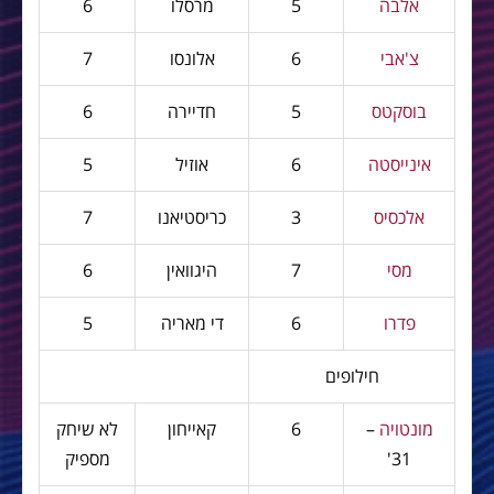
אלבה
5
מרסלו
6
צ'אבי
6
אלונסו
7
בוסקטס
5
חדיירה
6
אינייסטה
6
אוזיל
5
אלכסיס
3
כריסטיאנו
7
מסי
7
היגוואין
6
פדרו
6
די מאריה
5
חילופים
מונטויה
–
6
קאייחון
לא שיחק
31'
מספיק