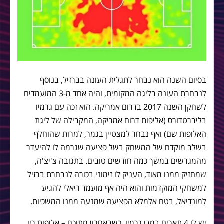
בסיום השנה הוא נבחר לתגלית העונה בברזיל, בנוסף
לנבחרת העונה בליגה המקומית, והיה אחד מ-3 המועמדים
לשחקן השנה 2017 בדרום אמריקה. הוא זכה עם גרמיו
בליברטדורס (אליפות דרום אמריקה, המקבילה של ליגת
האלופות שם) ואף נבחר למצטיין בגמר, למרות שהוחלף
בשלב מוקדם של המשחק בשל פציעה שגרמה לו להיעדר
מהמגרשים במשך כמה חודשים טובים. בתגובה צ'יצ'ה,
שמחזיק ממנו מאוד, העניק לו זימוני בכורה לנבחרת ברזיל
למשחקי המוקדמות והוא היה אף מועמד ריאלי להגיע
למונדיאל, בטח אלמלא הפציעה שמנעה ממנו המשכיות.
יש לו 4 תארים במדי גרמיו, כשבאחרון מתוכם – אליפות ריו