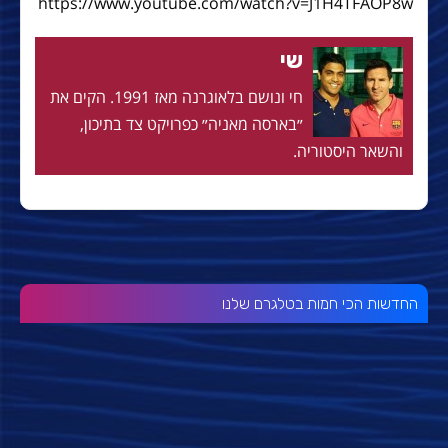
https://www.youtube.com/watch?v=J1H4TFAOP8w
שי
חי ונושם בלאוגרנה מאז 1991. הקים את
״בארסה מאניה״ כפרויקט צד בתיכון,
והשאר היסטוריה.
החדשות הכי חמות בטלגרם שלנו