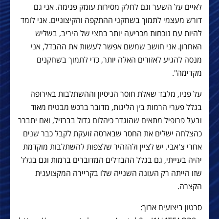
לאיים על השער וגם לחלק מסירות עומק פנימה. אני גם
דורש מעצמי לתמוך בשחקני ההתקפה והקיצוניים. אני לומד
להיות עם נוכחות מכריעה יותר בחצי של היריב, בשליש
האחרון. אני חושב שמשם אפשר לעשות את ההבדל, אני
מנסה להגיע לאזורים האלה יותר, כדי לתמוך בשחקנים
מקדימה".
על פניו, מלבד שאלת חוסר הניסיון וההשתלבות באירופה
בגלל פערי הרמות בין הליגות, מדובר ברכש מבטיח מאוד
ובעל פרופיל מתאים שהוגדר כיהלום גדול בברזיל, ואם יתברר
כהצלחה ישלים את החסר שבארסה זועקת לקבל כבר שנים
אחרי צ'אבי. יש לציין ולהזהיר שלצפות להשתלבות מוקדמת
יהיה בעייתי, גם בגלל ההבדלים המדוברים ברמות וגם בגלל
שזו הייתה רק העונה השנייה שלו בקריירה המקצוענית
הקצרה.
סרטון ביצועים ארוך: