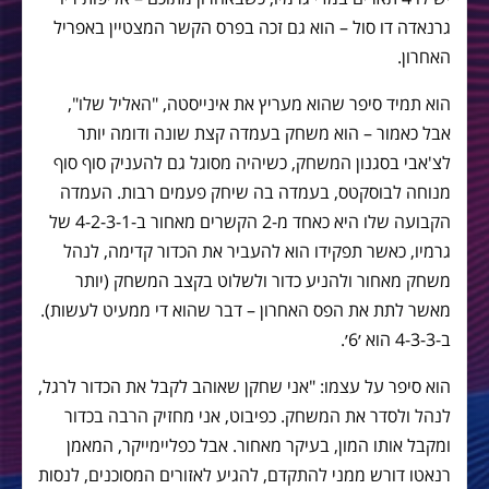
גרנאדה דו סול – הוא גם זכה בפרס הקשר המצטיין באפריל
האחרון.
הוא תמיד סיפר שהוא מעריץ את אינייסטה, "האליל שלו",
אבל כאמור – הוא משחק בעמדה קצת שונה ודומה יותר
לצ'אבי בסגנון המשחק, כשיהיה מסוגל גם להעניק סוף סוף
מנוחה לבוסקטס, בעמדה בה שיחק פעמים רבות. העמדה
הקבועה שלו היא כאחד מ-2 הקשרים מאחור ב-4-2-3-1 של
גרמיו, כאשר תפקידו הוא להעביר את הכדור קדימה, לנהל
משחק מאחור ולהניע כדור ולשלוט בקצב המשחק (יותר
מאשר לתת את הפס האחרון – דבר שהוא די ממעיט לעשות).
ב-4-3-3 הוא ׳6׳.
הוא סיפר על עצמו: "אני שחקן שאוהב לקבל את הכדור לרגל,
לנהל ולסדר את המשחק. כפיבוט, אני מחזיק הרבה בכדור
ומקבל אותו המון, בעיקר מאחור. אבל כפליימייקר, המאמן
רנאטו דורש ממני להתקדם, להגיע לאזורים המסוכנים, לנסות