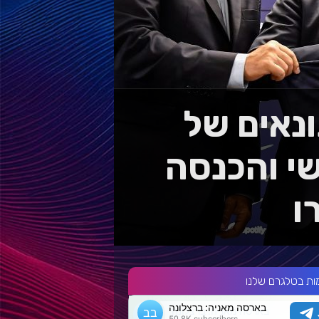
נאים של
י והכנסה
ות בטלגרם שלנו