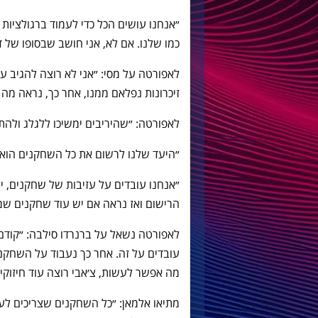
״אנחנו עושים הכל כדי לעמוד ברגולציות
כמו שלנו. אם לא, אני חושב שבסופו של 
לאפורטה על מסי: ״אני לא רוצה להגיב על 
זיכרונות נפלאם ממנו, אחר כך, נראה מה יה
לאפורטה: ״שהיריבים ימשיכו ללגלג ולהת
״היעד שלנו לרשום את כל השחקנים הוא ה-13 באוגוס
״אנחנו עובדים על עזיבות של שחקנים, י
הרישום ואז נראה אם יש עוד שחקנים שמע
לאפורטה נשאל על ברנרדו סילבה: ״קוד
עובדים על זה. אחר כך נעבוד על השחקנ
מה אפשר לעשות, צ׳אבי רוצה עוד חיזוקים
מתיאו אלמאן: ״כל השחקנים שצריכים לע