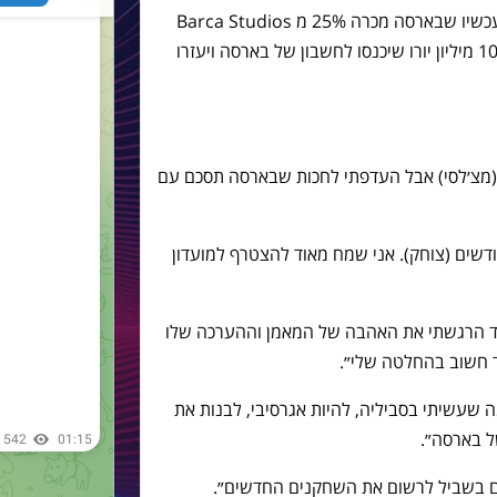
לאפורטה אישר במסיבת העיתונאים עכשיו שבארסה מכרה 25% מ Barca Studios
לחברת הקריפטו Socios.com תמורת 100 מיליון יורו שיכנסו לחשבון של בארסה ויעזרו
ת (מצ׳לסי) אבל העדפתי לחכות שבארסה תסכם עם
דשים (צוחק). אני שמח מאוד להצטרף למועדון
מיד הרגשתי את האהבה של המאמן וההערכה שלו
וד חשוב בהחלטה שלי״.
 שעשיתי בסביליה, להיות אגרסיבי, לבנות את
ל בארסה״.
ם בשביל לרשום את השחקנים החדשים״.