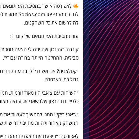
לה לרשום את כל השחקנים.
עוד ממסיבת העיתונאים של קונדה:
קונדה: ״זה נכון שהייתה לי הצעה נוספ
סביליה. ההחלטה הייתה ברורה עבורי״.
״קטלאנית? אני אשתדל לדבר עוד כמה חו
גדול כמו בארסה״.
״השיחות עם צ׳אבי היו מאוד זורמות, ת
כלפיי. גם הרצון שלו שאני אגיע היה מא
״צ׳אבי ביקש ממני להמשיך לעשות את מה
המשחק מאחור ולהיות מחויב לדרישות ש
לאפורטה: ״ביצענו את הצעדים ההכרחיי