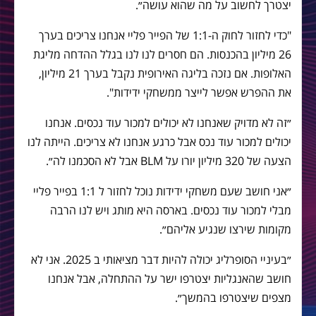
יצטרך לחשוב על מה שהוא עושה״.
"כדי לחזור לחוק ה-1:1 של הפייר פליי אנחנו צריכים בערך
26 מיליון בהכנסות. הם חסרים לנו לנו בגלל ההדחה מליגת
האלופות. אם נזכה בליגה האירופית נקבל בערך 21 מיליון,
את ההפרש אפשר לייצר ממשחקי ידידות".
״זה לא מדויק שאנחנו לא יכולים למכור עוד נכסים. אנחנו
יכולים למכור עוד נכס אבל כרגע אנחנו לא צריכים. הייתה לנו
הצעה של 320 מיליון יורו על BLM אבל לא הסכמנו לה״.
״אני חושב שעם משחקי ידידות נוכל לחזור ל 1:1 בפייר פליי
מבלי למכור עוד נכסים. בארסה היא מותג ויש לנו הרבה
מקומות שירצו שנגיע אליהם״.
״בעיניי הסופרליג יכולה להיות דבר מציאותי ב 2025. אני לא
חושב שהאנגליות יצטרפו ישר על ההתחלה, אבל אנחנו
מצפים שיצטרפו בהמשך״.