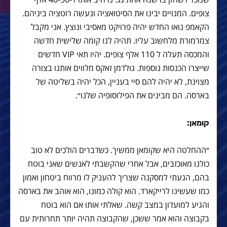
צופים. המנויים יבינו את הסיטואציה ונעשה רוטציה ביניהם.
הקאמפ נואו החדש יהיה פרויקט מאסיבי ונוצץ. אני מקבל
צמרמורת מלחשוב עליו. תהיה לנו קומה שלישית חדשה
והמכסה תעלה ל 110 אלף צופים. יהיו תאי VIP חדשים
שייצרו הכנסות נוספות. גולדמן זאקס מלווים אותנו בצורה
מצוינת, לא יהיה להם סיי בעניין, הכל יהיה בשליטה של
בארסה. הם מבינים את הפילוסופיה שלנו״.
קומאן:
״ההחלטה היא שקומאן ממשיך. כשדברים הולכים לא טוב
כולנו מאוכזבים, אבל אחרי שהקשבתי לאנשים שאני בוטח
בהם, הגעתי למסקנה שצריך להעניק לו מרווח ביטחון ואמון
כמו שעשינו לרייקארד. הוא קולה כמונו, הוא אוהב את בארסה
והגיע למועדון במצב קשה. שאלתי אותו אם הוא בוטח
בקבוצה והוא אמר ששכן, שהקבוצה תהיה יותר תחרותית עם