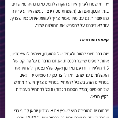
״הייתי שמח לערוך אירוע הוקרה למסי. כולנו נהיה מאושרים.
בזמן הנכון, ואם הם (משפחת מסי) ירצו. נעשה אירוע פרידה
כמו שצריך. גם עם פאו גאסול צריך לעשות אירוע כמו שצריך.
עוד לא דיברנו על להפריש את החולצה שלו״.
קאמפ נואו חדש:
״זה דבר חיוני להווה ולעתיד של המועדון, שיהיה לו איצטדיון,
איזור, קמפוס שייצר הכנסות. אנחנו מדברים על פרויקט של
1.5 מיליארד יורו עם גולדמן זאקס שלא נצטרך להחזיר את
התשלומים עד שהם יחלו לייצר כסף. הסוסיוס יהיו גאים
בפרויקט הזה. בשביל להתחיל בפרויקט צריך אישור מחדש
של הסוסיוס (בגלל הסכום הגבוה) ונוכל להתחיל בעבודות
בקיץ הבא״.
״התוכנית המובילה היא לשפץ את איצטדיון יוהאן קרויף כדי
שנוכל לשחק בו שנה אחת גג. נרחיב אותו ל-40-50 אלף