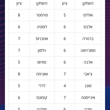
השחקן
ציון
השחקן
ציון
ואלדס
5
פורסטר
8
אלבס
6
לוסטיג
6
ברטרה
6
אמברוס
7
מסצ'ראנו
6
וילסון
7
אלבה
6
מתיוס
5
צ'אבי
7
וואנימה
8
סונג
4
לדלי
5
אינייסטה
7
קומונס
6
פדרו
6
מולגרו
5