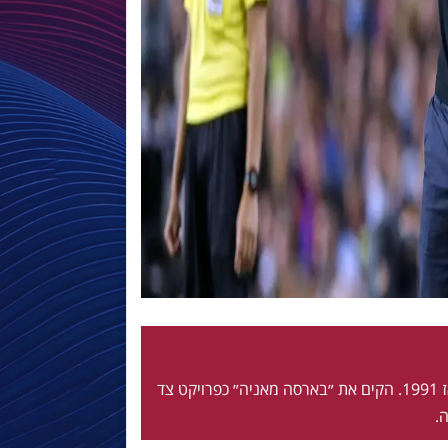
חי ונושם בלאוגרנה מאז 1991. הקים את ״בארסה מאניה״ כפרויקט צד
.