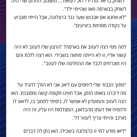
"לשחק בריאל מדריד? לא, לעזאזל… משוגע. החלום שלי היה
לשחק בבארסה מאז שהייתי ילד".
"לא אחגוג אם אכבוש שער נגד ברצלונה, אבל הייתי מצביע
על נקודה מסוימת ביציעים".
למה מסי רצה לעזוב את בארסה? "הרצון שלו לעזוב לא היה
קשור אליי, זו לא הייתה מחווה בשבילי. הוא רצה ללכת והם
היו מוכרחים לכבד את ההחלטה שלו לעזוב".
"מתוך הכבוד שלי ליחסים עם ליאו, אני לא הולך להגיד על
מה דיברנו באותו הזמן, אבל חווינו תקופה קשה ומסובכת. הוא
רצה לעזוב והמועדון לא אפשר לו. ניסיתי לתמוך בו, לדאוג לו
ולהסיח את דעתו מהבלאגן. המצלמות היו עליו, זה היה
מורכב והייתי צריך לעזור לו".
"ליאו מודע למי זו ברצלונה בשבילו. הוא נתן לה דברים