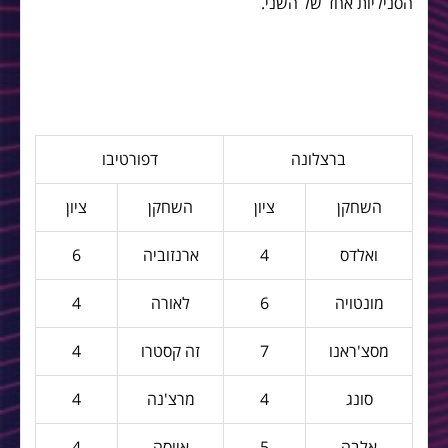
הסניליות אחד של השני.
ברצלונה
דפורטיבו
השחקן
ציון
השחקן
ציון
ואלדס
4
ארנזוביה
6
מונטויה
6
לאורה
4
מסצ'ראנו
7
זה קסטרו
4
סונג
4
מרצ'נה
4
אלבה
5
איוסה
4