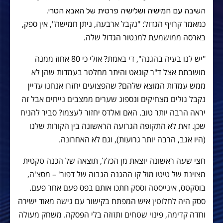
השיבה עם חמישיה ושלישיה פרטית של האבא הטרי.
כמאמר קרויף הגדול: "נקבל ארבעה, ניתן חמישה", אין ספק,
בארסה ממושמעת למנטור הגדול שלה.
"יש לנו בעיה בהגנה", די באמת? אולי כי 80 אחוז ממנה
מושבתת אצל ד"ר קוגאט והיתר מחלטר בעמדות שהן לא
ממש עמדות המוצא שלהם? שהפצועים יחזרו אנחנו עדיין
נקבל גולים מצחיקים ונספוג שערים ממצבים נייחים אבל זה
יראה הרבה יותר טוב. האם ואלדס יחזור לעצמו? סביר להניח
שכן. זאת לא התקופה הגרועה הראשונה בין הקורות שלנו
(היו אגב, הרבה יותר גרועות), וגם לא האחרונה.
חצי שעה ראשונה יוצאת מן הכלל, תוצאה של הכנה טקטית
מצוינת של טיטו מול קו ההגנה הגבוה של דפור' – מסצ'ה,
בוסקטס, אינייסטה וססק חתכו אותם בפס פעם אחר פעם.
ססק היה לחלוטין איש המפתח בקישור עם גישה מאוד ישירה
וחדה קדימה, פינוי שטחים ותזוזה בלי הפסקה. משחק מעולה