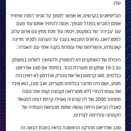
שלו.
הגליסיאנים בקרשים, אז אפשר לסמוך על סניור רומרו שיחזיר
אותם למגרש בפנדל מגוחך, וינסה להחזיר אותם עוד פעם
עם 'עבירה' של בוסקטס, וינסה עוד מכת מחץ עם אדום עלוב
למסצ'ראנו. פראדס התבטא בעבר על הערצה לסניור מדינה
קאנטלחו, והשליפות שלו עומדות בקנה אחד עם 'האגדה'.
היכולת של השחקנים לא להתפרק ולהמשיך לשלוט במשחק
גם ב-10 שחקנים מעוררת כבוד. במיוחד אם סונג ואדריאנו
כבלמים. מאז קריסטנבאל את פטריק אנדרסון לא ראינו כזה
מופע, ושם היה מדובר בבלמים מקוריים. אגב סונג, הוא איבד
את עצמו לגמרי ללא מסצ'ראנו וקבוצה קצת יותר טובה
ממחזור 2000 של לה קורוניה (אפילו קרחת דומה למנואל
פאבלו הביאו) הייתה עושה שמות מנטישת העמדה של
הקמרוני והרדיפה לצדדים.
סונג ואדריאנו מהדקה הראשונה בראיו בשבת הבאה זה