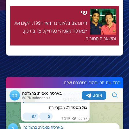
שי
חי ונושם בלאוגרנה מאז 1991. הקים את
״בארסה מאניה״ כפרויקט צד בתיכון,
והשאר היסטוריה.
החדשות הכי חמות בטלגרם שלנו