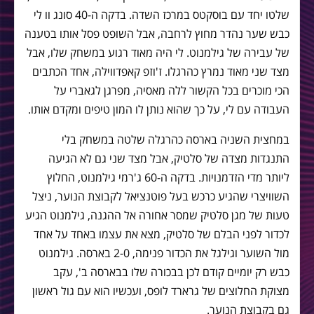
שלטו יחד עם בוסקטס במרכז השדה. בדקה ה-40 סונג וו לי
כבש שער נהדר מחוץ לרחבה, אבל השופט פסל אותו בטענה
של עבירה של גילמנוט. לי היה מאוד רגוע במשחק שלו, אבל
מצד שני מאוד נמרץ כהרגלו. ז'וזפ קאפדווילה, אחד הכתבים
הכי מוכרים בכל הקשור ללה מאסיה, מפרגן לגאברי על
העבודה עם לי, על כך שהוא נותן לו המון טיפים ומקדם אותו.
במחצית השניה בארסה כהרגלה שלטה במשחק בלי
התנגדות מצדה של סלטיק, אבל מצד שני גם לא הגיעה
ליותר מדי הזדמנויות. בדקה ה-60 ג'רמי גילמנוט, החלוץ
השוויצרי שהגיע כרכש בעל פוטנציאל לקבוצת הנוער, ניצל
טעות של מגן סלטיק שמסר אחורה אל ההגנה, גילמנוט הגיע
לכדור לפני הבלם של סלטיק, מצא את עצמו באחד על אחד
מול השוער וגילגל את הכדור פנימה, 2-0 בארסה. גילמנוט
כבש רק יומיים קודם לכן בבכורה שלו בבארסה ב', עקב
מצוקת החלוצים של גרארד לופס, ועכשיו הוא עם גול ראשון
גם בקבוצת הנוער.