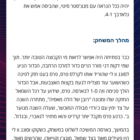
יהיה ככל הנראה עם מנצ'סטר סיטי, שהביסה אמש את
גלאדבך 4-1.
מהלך המשחק:
כבר בפתיחה היה אפשר לראות מי הקבוצה הטובה יותר. תוך
שתי דקות דני מורר הרים כדור למרכז הרחבה, הכדור הגיע
לסונג וו לי שהוריד אותו לקרלס פרס, פרס בעט חזק לפינה
כשהשוער עוד מצליח לגעת בקצות האצבעות, אבל הכדור
הולך פנימה וזה 1-0 לבארסה. פרס, שידוע על רגל השמאל
החזקה שלו ומכונה "רובן של הלה מאסיה", מתחרה השנה
על צד ימין עם ג'ורדי מבולה המוכשר, שעלה השנה מנוער
ב'. כרגע פרס מקבל יותר קרדיט והוא מחזיר לגאברי, ובגדול.
בהמשך, בארסה המשיכה לשלוט במשחק, כשקוקו וסונג וו לי
היו פעילים מאוד בצד שמאל, מונצ'ו וקוייאדו, שהרשים מאוד,