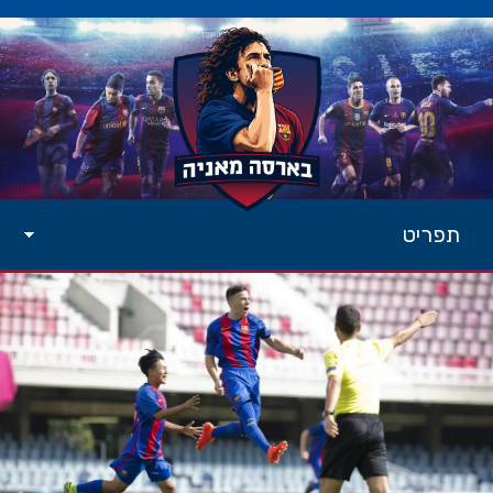
תפריט