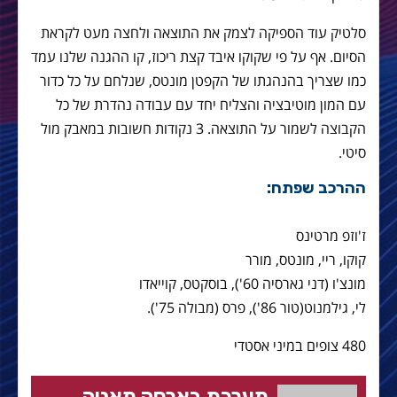
סלטיק עוד הספיקה לצמק את התוצאה ולחצה מעט לקראת
הסיום. אף על פי שקוקו איבד קצת ריכוז, קו ההגנה שלנו עמד
כמו שצריך בהנהגתו של הקפטן מונטס, שנלחם על כל כדור
עם המון מוטיבציה והצליח יחד עם עבודה נהדרת של כל
הקבוצה לשמור על התוצאה. 3 נקודות חשובות במאבק מול
סיטי.
ההרכב שפתח:
ז'וזפ מרטינס
קוקו, ריי, מונטס, מורר
מונצ'ו (דני גארסיה 60'), בוסקטס, קוייאדו
לי, גילמנוט(טור 86'), פרס (מבולה 75').
480 צופים במיני אסטדי
מערכת בארסה מאניה