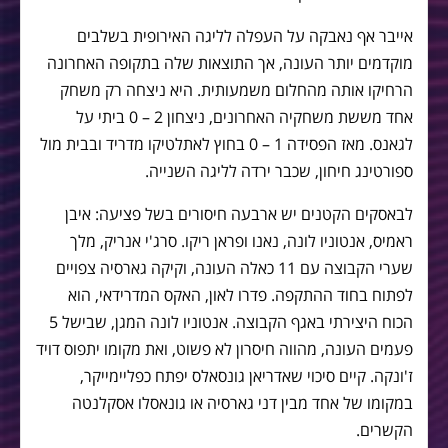
אייבר אף נאבקה על העפלה לליגה האירופית בשלבים
מוקדמים יותר העונה, אך התוצאות שלה בתקופה האחרונה
הרחיקו אותה מהחלום משמעותית. היא ניצחה רק משחק
אחד מששת משחקיה האחרונים, ניצחון 2 – 0 ביתי על
לגאנס. מאז הפסידה 1 – 0 בחוץ לאתלטיקו מדריד ובבית מול
ספורטינג חיחון, שכבר ירדה לליגה השנייה.
לבאסקים הקטנים יש ארבעה חיסורים בשל פציעה: איבן
ראמיס, אנטוניו לונה, נאנו ופראן ריקו. סרג'י אנריק, מלך
שערי הקבוצה עם 11 כאלה העונה, וקיקה גארסיה צפויים
לפתוח בחוד ההתקפה. פדרו לאון, האקס המדרידאי, הוא
הכוח היצירתי באגף הקבוצה. אנטוניו לונה המגן, שבישל 5
פעמים העונה, מהווה חיסרון לא פשוט, ואת מקומו יתפוס דויד
ז'ונקה. קיים סיכוי שאדריאן גונסאלס יפתח כפליימייקר,
במקומו של אחד מבין דני גארסיה או גונאסלו אסקלנטה
הקשרים.