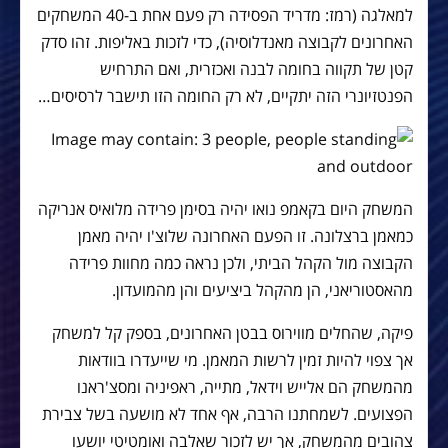
למאלגה (רמז: מדריד הפסידה רק פעם אחת ב-40 המשחקים
האחרונים לקבוצה מאנדלוסיה), כדי לזכות באליפות. זהו סדק
קטן של תקווה בחומה לבנה ואכזרית, ואם התרחיש
הפנטזיונרי הזה יתקיים, לא רק החומה הזו תישבר לרסיסים…
המשחק היום בקאמפ נואו יהיה בסימן פרידה מלואיס אנריקה
כמאמן ברצלונה. זו הפעם האחרונה שלוצ'ו יהיה מאמן
הקבוצה מול הקהל הביתי, ולכן נראה כמה מחוות פרידה
מהאסטוריאני, הן מהקהל ביציעים והן מהמועדון.
פיקה, שהחלים מווירוס בבטן האחרונים, בספק קל למשחק
אך צפוי להיות זמין לרשות המאמן. מי שייעדרו בוודאות
מהמשחק הם אלייש וידאל, מתייה, ראפיניה ומסצ'ראנו
הפצועים. לשמחתנו הרבה, אף אחד לא מושעה בשל צבירת
צהובים מהמשחק, אך יש לזכור שאלבה ואומטיטי יושעו