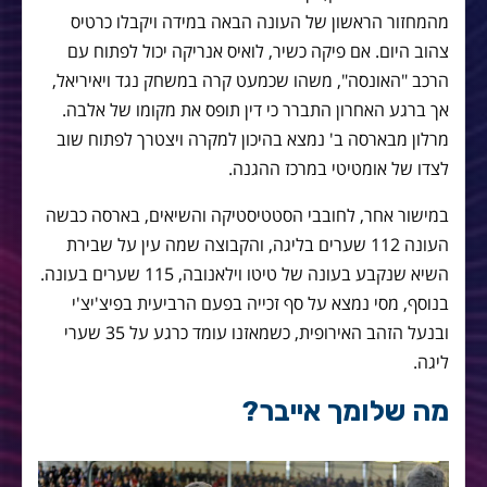
מהמחזור הראשון של העונה הבאה במידה ויקבלו כרטיס
צהוב היום. אם פיקה כשיר, לואיס אנריקה יכול לפתוח עם
הרכב "האונסה", משהו שכמעט קרה במשחק נגד ויאיריאל,
אך ברגע האחרון התברר כי דין תופס את מקומו של אלבה.
מרלון מבארסה ב' נמצא בהיכון למקרה ויצטרך לפתוח שוב
לצדו של אומטיטי במרכז ההגנה.
במישור אחר, לחובבי הסטטיסטיקה והשיאים, בארסה כבשה
העונה 112 שערים בליגה, והקבוצה שמה עין על שבירת
השיא שנקבע בעונה של טיטו וילאנובה, 115 שערים בעונה.
בנוסף, מסי נמצא על סף זכייה בפעם הרביעית בפיצ'יצ'י
ובנעל הזהב האירופית, כשמאזנו עומד כרגע על 35 שערי
ליגה.
מה שלומך אייבר?