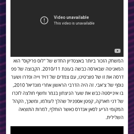
המשחק הזכור ביותר באצטדיון החדש של "לוס פריקוס" הוא
המאניטה שבארסה כבשה בעונת 2010/11. הקבוצה של פפ
דרסה את זו של פוצ'טינו, עם צמדים של דויד וייה ופדרו ושער
נוסף של צ'אבי. זה היה הדרבי הראשון אחרי מונדיאל 2010,
בו אינייסטה כבש את שער הניצחון בגמר וחשף חולצה לזכרו
של דני חארקה, קפטן אספניול שהלך לעולמו, ומשכך, הקהל
המקומי הריע לסאן אנדרס כאשר הוחלף, למרות התוצאה
השלילית.