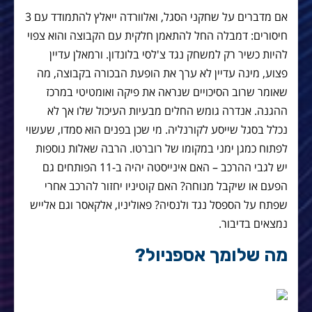
אם מדברים על שחקני הסגל, ואלוורדה ייאלץ להתמודד עם 3
חיסורים: דמבלה החל להתאמן חלקית עם הקבוצה והוא צפוי
להיות כשיר רק למשחק נגד צ'לסי בלונדון. ורמאלן עדיין
פצוע, מינה עדיין לא ערך את הופעת הבכורה בקבוצה, מה
שאומר שרוב הסיכויים שנראה את פיקה ואומטיטי במרכז
ההגנה. אנדרה גומש החלים מבעיות העיכול שלו אך לא
נכלל בסגל שייסע לקורנליה. מי שכן בפנים הוא סמדו, שעשוי
לפתוח כמגן ימני במקומו של רוברטו. הרבה שאלות נוספות
יש לגבי ההרכב – האם אינייסטה יהיה ב-11 הפותחים גם
הפעם או שיקבל מנוחה? האם קוטיניו יחזור להרכב אחרי
שפתח על הספסל נגד ולנסיה? פאוליניו, אלקאסר וגם אלייש
נמצאים בדיבור.
מה שלומך אספניול?