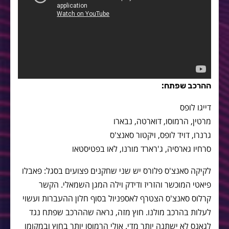
ההרכב שפתח:
דייגו לופס
מרטין, הרמוסו, דוארטה, נבארו
גרנרו, דויד לופס, ויקטור סאנצ'ס
סרחיו גארסיה, ג'רארד מורנו, לאו בפטיסטאו
לקיקה סאנצ'ס פלורס יש שני שחקנים פצועים בסגל: פאבלו
פיאטי המוכשר והזריז ודידק וילה המגן השמאלי. הקשר
קרלוס סאנצ'ס הצטרף לאספניול בסוף חלון ההעברות ועשוי
לעלות בהרכב מולנו. חוץ מזה, נראה שההרכב שפתח נגד
לגאנס לא ישתנה יותר מדי. אולי הרמוסו יותר בחוץ ובמקומו