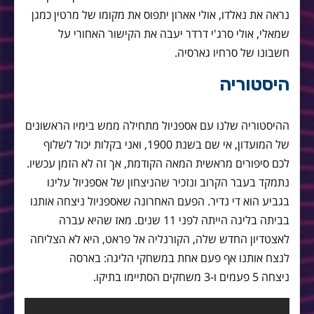
נראה את נאלדו, אולי אארון יתפוס את מקומו של מרטין כמגן
שמאלי, אולי סרג'י דרדר יעבה את הקישור האחורי על
חשבונו של סרחיו גארסיה.
היסטוריה
ההיסטוריה שלנו עם אספניול מתחילה ממש בימיו הראשונים
של המועדון, אי שם בשנת 1900, ואני בקלות יכול לשלוף
לכם סיפורים מראשית המאה הקודמת, אך זה לא הזמן עכשיו.
נתמקד בעבר הקרוב ונזכיר שהניצחון של אספניול עלינו
בגביע הוא די נדיר. הפעם האחרונה שאספניול ניצחה אותנו
בביתה בליגה הייתה לפני 11 שנים. מאז שהיא עברה
לאצטדיון החדש שלה, הקורנליה אל פראט, היא לא הצליחה
לנצח אותנו אף פעם אחת במשחקי הליגה: בארסה
ניצחה 5 פעמים ו-3 משחקים הסתיימו בתיקו.