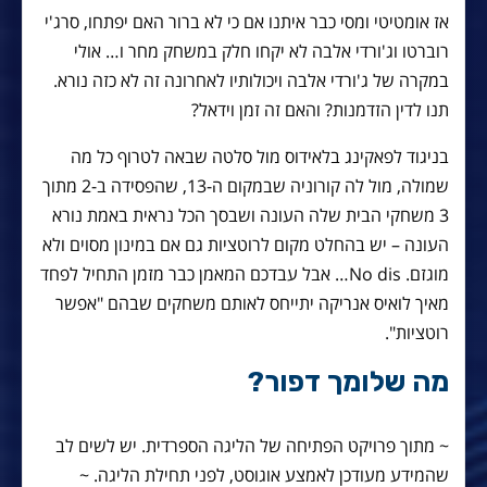
אז אומטיטי ומסי כבר איתנו אם כי לא ברור האם יפתחו, סרג'י
רוברטו וג'ורדי אלבה לא יקחו חלק במשחק מחר ו… אולי
במקרה של ג'ורדי אלבה ויכולותיו לאחרונה זה לא כזה נורא.
תנו לדין הזדמנות? והאם זה זמן וידאל?
בניגוד לפאקינג בלאידוס מול סלטה שבאה לטרוף כל מה
שמולה, מול לה קורוניה שבמקום ה-13, שהפסידה ב-2 מתוך
3 משחקי הבית שלה העונה ושבסך הכל נראית באמת נורא
העונה – יש בהחלט מקום לרוטציות גם אם במינון מסוים ולא
מוגזם. No dis… אבל עבדכם המאמן כבר מזמן התחיל לפחד
מאיך לואיס אנריקה יתייחס לאותם משחקים שבהם "אפשר
רוטציות".
מה שלומך דפור?
~ מתוך פרויקט הפתיחה של הליגה הספרדית. יש לשים לב
שהמידע מעודכן לאמצע אוגוסט, לפני תחילת הליגה. ~