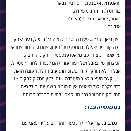
חואנפראן, אלבנטוסה, סידניי, נבארו.
בורחס (גיז'רמה), מוסקרה.
גאמה, קולאק, מרלוס (באבל).
אנדונה.
וואו, ריאן באבל… פעם הבטחה גדולה בליברפול, כעת שחקן
בלה קורוניה שעולה כמחליף מול חיחון. אמנם, הבחור אחראי
על שער הניצחון עם גולאסו פנטסטי הרחק מהרחבה.
הניצחון של באבל ושל דפור עוזר להם לנסות ולחזור למסלול,
אבל זה לא מוחק רקורד פשוט מזעזע בתחילת העונה הזאת
ש… קצת מעציב לאור העובדה שזה עדיין מספיק למקום 13.
בכל מקרה, לגליסיאנים אין חיסורים משמעותיים לקראת
המשחק מחר וההרכב הנ"ל צפוי להיות ההרכב הפותח.
במפגשי העבר:
~ נכתב במקור על ידי רז, נערך והורחב על ידי סאני עם
תוספות שלי בהתאם ~