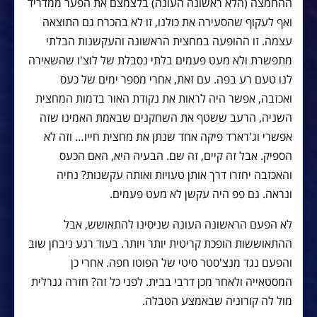
ההחמצה (הלא ראשונה העונה) בלצמצם את הפער ממדריד
ואף לעקוף שהסעירה את כולנו, זו לא בהכרח גם התוצאה
עצמה. זו ההופעה במחצית הראשונה והעקשנות הבלתי
מתפשרת ולא מעט פעמים בלתי נסבלת של לוצ'ו שהשאירה
לנו טעם רע בפה. עם זאת, אחרי מספר ימים של כעס
ואכזבה, אפשר היה לראות את נקודת האור בדמות המחצית
השניה, הרעב ששטף את השחקנים שבאמת האמינו שזה
אפשרי וג'רארד פיקה אחד שנתן את מחצית חייו… וזה לא
הספיק. אבל זה קיים, זה שם. הבעיה היא, האם הכעס
והאכזבה יחזרו דרך אותן טעויות ואותה עקשנות? נחיה
ונראה. גם פפ היה עקשן לא מעט פעמים.
לא הפעם הראשונה העונה שניסינו להתאושש, אבל
ההתאוששות הופכת קריטית יותר ויותר. בעוד רגע ניבחן שוב
והפעם נגד מנצ'סטר סיטי של הפוטו חפה. אחרי כן
המסטאייה ולאחר מכן דרבי בבית. לפני כל זה? חזרה גנרלית
מול לה קורוניה שבאמצע הטבלה.