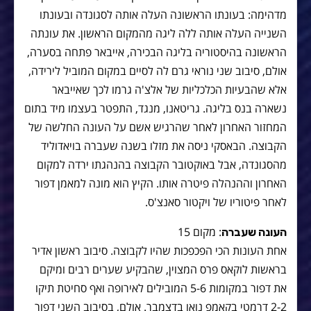
מדהימה: בעונתו הראשונה העלה אותה לסגונדה ובעונתו
השנייה העלה אותה ללה ליגה מהמקום הראשון. את עונתה
הראשונה בהיסטוריה בליגה הבכירה, אייבאר פתחה בסערה,
אולם, סיבוב שני נוראי גרם לה לסיים במקום המוביל לירידה,
אלא שהבעיות הכלכליות של אלצ'ה גרמו לכך שאייבאר
נשארה בנס בליגה. גריטאנו, מנגד, התפטר בעצמו מיד בתום
המחזור האחרון לאחר שהרגיש אשם על העונה החלשה של
הקבוצה. הבאסקי ניסה את מזלו בשנה שעברה בויאדוליד
מהסגונדה, אבל באוקטובר הקבוצה בהנהגתו ירדה למקום
האחרון וההנהלה פיטרה אותו. הקיץ הוא מונה למאמן דפור
לאחר פיטוריו של ויקטור סאנצ'ס.
: מקום 15
העונה שעברה
אחת העונות הכי הפכפכות שהיו לקבוצה. סיבוב ראשון אדיר
בראשות לוקאס פרס המצוין, שהבקיע שערים רבים ומיקם
את דפור במקומות 5-6 המובילים לאירופה ואף סחיטת תיקו
2-2 דרמטי בקאמפ נואו בדצמבר. אולם, בסיבוב השני דפור