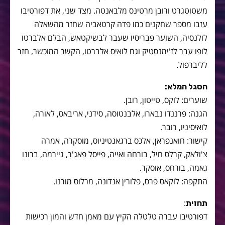
משטוטגרט ורובן מרטינס מלבאנטה. מצד שני, את דפורטיבו
עזבו מספר שחקנים כמו פדה קרטאביה שחזר מהשאלה
לולנסיה, השוער פבריסיו שעבר לבשיקטאש, הבלם אלברטו
לופו עבר לז'ימנסטיק וגם לואיס אלברטו, הקשר המוכשר, חזר
לליברפול.
הסגל המלא:
שוערים: לוקס, טייטון, רובן.
הגנה: פרננדו נבארו, אלבנטוסה, סידני, אריבאס, לאורה,
לואיסיניו, רובר.
קישור: חואנפראן, אלכס ברגאנטיניוס, מוסקרה, אמרה
צ'ולאק, קרלס חיל, בורחה ואייה, פייסל פאג'ר, גיירמה, ברונו
גאמה, בורחס, אוסקר.
התקפה: לוקאס פרס, פלורין אנדונה, מרלוס מורנו.
:
תחזית
דפורטיבו עברה טלטלה הקיץ עם מאמן חדש והמון רכישות