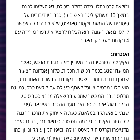
ולוקאס פרס נחלו ירידה גדולה ביכולת, לא הצליחו לנצח
במשך 13 משחקי ליגה רצופים (!), כבר היו דיבורים על
פיטורים של המאמן ויקטור סאנצ'ס, אלא שבהנהלה אפשרו
לו לסיים את העונה והוא הצליח להציל את דפור מירידה עם
4 נקודות מעל הקו האדום.
העברות:
הקיץ של דפורטיבו היה מעניין מאוד בגזרת הרכש, כאשר
המועדון פגע בכמה רכישות חכמות. פלורין אנדונה הצעיר,
שחקן נבחרת רומניה שכיכב בקורדובה בשנים האחרונות,
הוא חלוץ מבטיח שיוכל לשתף פעולה עם לוקאס פרס, כמו גם
מרלוס מורנו המוכשר שמגיע בהשאלה ממנצ'סטר סיטי.
הבלם ראול אלבנטוסה היה מעוז ההגנה באייבאר לפני
שנתיים ואשתקד במלאגה, כעת הוא יחזק את מרכז ההגנה
של דפור. הקשרים גיירמה דוס סנטוס מאודינזה, ברונו גאמה
מדנייפרו וקרלס חיל מאסטון וילה יוסיפו המון עומק וגיוון, כמו
גם התחדשות בשני שוערים: טייטון הפולני שמגיע