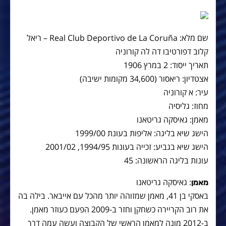
שם מלא: Real Club Deportivo de La Coruña – ריאל
קלוב דפורטיבו דה לה קורוניה
תאריך ייסוד: 2 במרץ 1906
אצטדיון: ריאסור (34,600 מקומות ישיבה)
עיר: א קורוניה
מחוז: גליסיה
מאמן: גאיסקה גריטאנו
הישג שיא בליגה: אליפות בעונת 1999/00
הישג שיא בגביע: זכייה בעונות 1994/95, 2001/02
עונות בליגה הראשונה: 45
: גאיסקה גריטאנו
מאמן
באסקי בן 41, מאמן שמזוהה יותר מהכל עם אייבאר. בילה בה
את רוב הקריירה כשחקן וחזר ב-2009 הפעם כעוזר מאמן.
ב-2012 מונה למאמן הראשי של הקבוצה ועשה עמה דרך