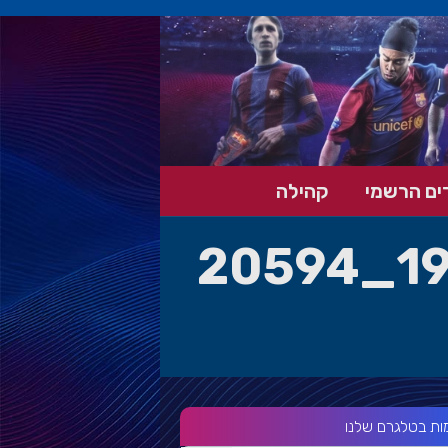
ים הרשמי
קהילה
18721314_1914574038568176_20594
ות בטלגרם שלנו