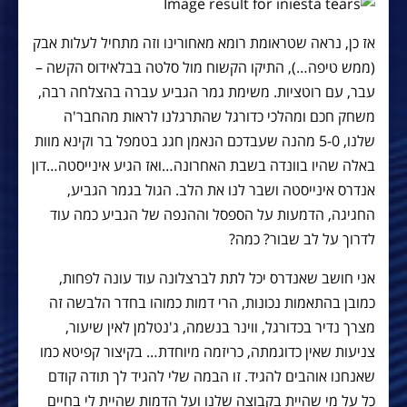
אז כן, נראה שטראומת רומא מאחורינו וזה מתחיל לעלות אבק
(ממש טיפה…), התיקו הקשוח מול סלטה בבלאידוס הקשה –
עבר, עם רוטציות. משימת גמר הגביע עברה בהצלחה רבה,
משחק חכם ומהלכי כדורגל שהתרגלנו לראות מהחבר'ה
שלנו, 5-0 מהנה שעבדכם הנאמן חגג בטמפל בר וקינא מוות
באלה שהיו בוונדה בשבת האחרונה…ואז הגיע אינייסטה…דון
אנדרס אינייסטה ושבר לנו את הלב. הגול בגמר הגביע,
החגיגה, הדמעות על הספסל וההנפה של הגביע כמה עוד
לדרוך על לב שבור? כמה?
אני חושב שאנדרס יכל לתת לברצלונה עוד עונה לפחות,
כמובן בהתאמות נכונות, הרי דמות כמוהו בחדר הלבשה זה
מצרך נדיר בכדורגל, ווינר בנשמה, ג'נטלמן לאין שיעור,
צניעות שאין כדוגמתה, כריזמה מיוחדת… בקיצור קפיטא כמו
שאנחנו אוהבים להגיד. זו הבמה שלי להגיד לך תודה קודם
כל על מי שהיית בקבוצה שלנו ועל הדמות שהיית לי בחיים