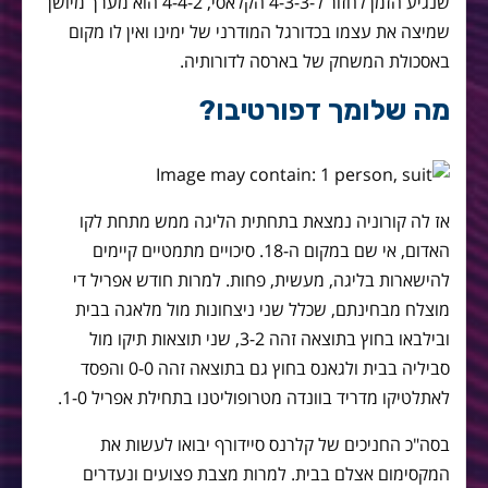
שנגיע הזמן לחזור ל-4-3-3 הקלאסי, 4-4-2 הוא מערך מיושן
שמיצה את עצמו בכדורגל המודרני של ימינו ואין לו מקום
באסכולת המשחק של בארסה לדורותיה.
מה שלומך דפורטיבו?
אז לה קורוניה נמצאת בתחתית הליגה ממש מתחת לקו
האדום, אי שם במקום ה-18. סיכויים מתמטיים קיימים
להישארות בליגה, מעשית, פחות. למרות חודש אפריל די
מוצלח מבחינתם, שכלל שני ניצחונות מול מלאגה בבית
ובילבאו בחוץ בתוצאה זהה 3-2, שני תוצאות תיקו מול
סביליה בבית ולגאנס בחוץ גם בתוצאה זהה 0-0 והפסד
לאתלטיקו מדריד בוונדה מטרופוליטנו בתחילת אפריל 1-0.
בסה"כ החניכים של קלרנס סיידורף יבואו לעשות את
המקסימום אצלם בבית. למרות מצבת פצועים ונעדרים