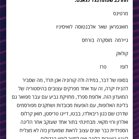
ההרכב שפתח נגד לגאנס:
מרטינס
חואנפראן שאר אלבנטוסה לואיסיניו
גיירמה מוסקרה בורחס
קולאק
לופז פרז
בסופו של דבר, במידה ולה קורוניה אכן תרד, מה שסביר
להניח יקרה, זה עוד אחד מפרקים עצובים בהיסטוריה של
המועדון הזה. אלופת ספרד, מחזיקת גביע עם עבר מפואר גם
בליגת האלופות, עם הופעות מכובדות ושחקנים מפורסמים
שדרכו שם כגון ריבאלדו, בבטו, דייגו טריסטן, חואן קרלוס
ואלרון ורוי מקאי. מבחינתי בתור אחד שעוקב אחר הליגה
הספרדית כבר שנים עצוב לראות שמועדון כזה לא מצליח
לעגון ביציבות בליגה ואף לחזור לימיו הגדולים.