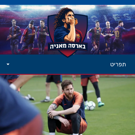
תפריט