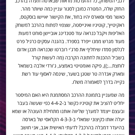
לגבי המשחק, כל ההערכות מראות שבארסה תעלה בהרכב
החזק שלה, המטרה כמובן לסגור עניין כמה שיותר מהר.
כאשר מסי וסוארס יהיו בחוד, את הקישור יאיישו בוסקטס,
ראקיטיץ', קוטיניו ואינייסטה, שצפוי לפתוח בהרכב למשחק
האליפות ויקבל כנראה עוד סטנדינג אוביישן סוחט דמעות
מעוד מגרש ממנו ייפרד בספרד. בהגנה עסקים כרגיל פרט
לנלסון סמדו שיחליף את סרג'י רוברטו שכנראה תכנן אדום
בשביל ההכנות לחתונה הקרבה (מה לעשות קורל
לוחצת…;)), פיקה ואומטיטי באמצע, ג'ורדי אלבה בשמאל
ומארק אנדרה טר שטגן בשער, שינסה לאסוף עוד רשת
נקייה בדרך לסאמורה משלו.
מה שמעניין בתמונת ההרכב המסתמנת היא האם המיסטר
יחליט להציב את קוטיניו כקשר ב-4-4-2 כפי שעשה בעבר
ובעצם ייצמד למערך שליווה אותנו מתחילת העונה? או שמא
יעלה אותו כקיצוני שמאלי ב-4-3-3 הקלאסי של בארסה
בהיעדר דמבלה בהרכב? לדעתי האישית אגב, אני חושב