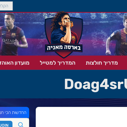
מדריך חולצות
המדריך למטייל
מועדון האוהד
Doag4s
החדשות הכי חמ