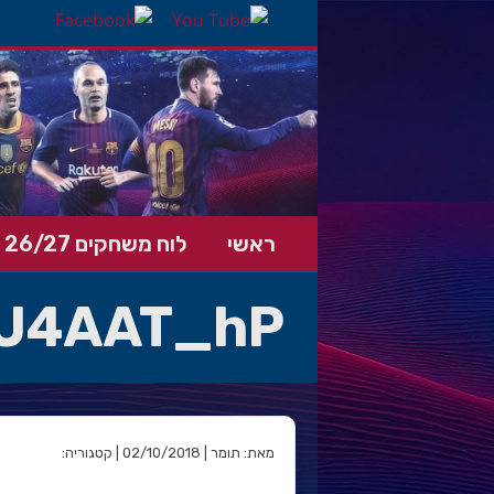
ראשי
לוח משחקים 26/27
rU4AAT_hP
מאת: תומר | 02/10/2018 | קטגוריה: