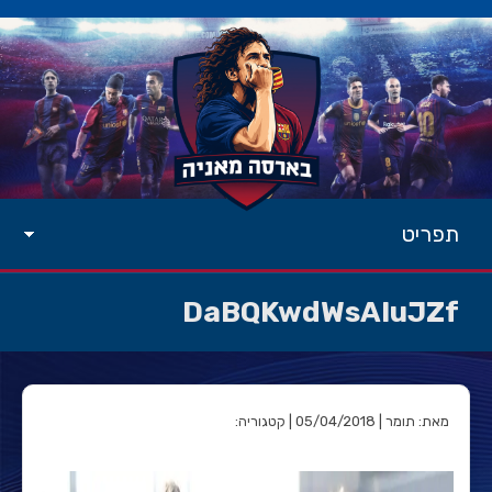
תפריט
DaBQKwdWsAIuJZf
מאת: תומר | 05/04/2018 | קטגוריה: