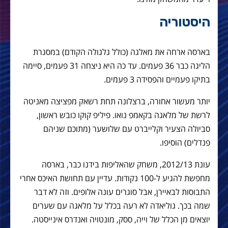
היסטוריה
בארסה ארחה את מאלגה (כולל גלגולה הקודם) במסגרת
הליגה כבר 36 פעמים. עד כה היא ניצחה 31 פעמים, סיימה
בתיקו פעמיים והפסידה 3 פעמים.
יותר מעשור אחורה, ברצלונה תחת רשאק מפציצה מאניטה
לרשת של מלאגה בקאמפ נואו. פיליפ קוקו כובש ראשון,
סביולה הצעיר וקלייברט עם שלושער (מתוכם שניהם
פנדלים) הוסיפו.
עונת 2012/13, משחק שהאליפות בידנו כבר, בארסה
מחפשת להגיע ל-100 נקודות. עדיין עם תחושת האיכס אחרי
התבוסות לבאיירן, אבל סוגרים עונה אלופים. וזה לא דבר
שמה בכך. גוליאדה לא רעה בכלל על מלאגה עם שערים
יוצאים מן הכלל של וייה, ססק, מונטויה ואנדרס אינייסטה.