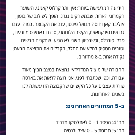
הידיעה המרעישה ביותר: אין יותר קרלוס קאמני. השוער
הקמרוני הארור, שבמשחקים נגדנו הופך לשילוב של בופון,
אוליבר קאן וחוסה מנואל פינטו, עזב את הקבוצה. כמוהו עזבו
גם איגנסיו קמאצ'ו, הקשר הלוחמני, סנדרו ראמירס מיודענו,
פבלו פורנלס, וכשבכיוון השני לא הגיעו שחקנים חדשים
וטובים מספיק למלא את החלל, מקבלים את התוצאה הבאה:
נקודה אחת ב-8 מחזורים.
החבורה של מיצ'ל המדרידאי נמצאת במצב מביך מאוד
עבורה, וכפי שכתבתי לפני, אני רוצה לראות את בארסה
פורקת עצבים על כל הקשיים שהקבוצה הזו עשתה לנו
בשנים האחרונות.
ב-5 המחזורים האחרונים:
מח' 4: הפסד 1 – 0 לאתלטיקו מדריד
מח' 5: תבוסת 5 – 0 אצל ולנסיה