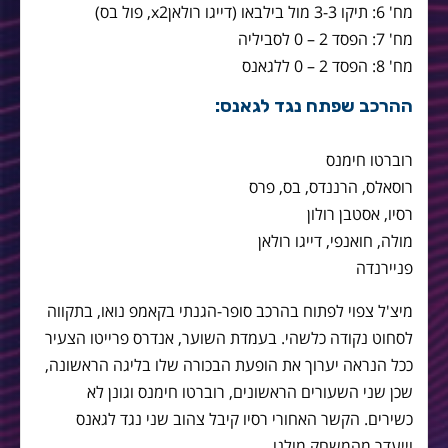
מח' 6: תיקו 3-3 מול בילבאו (דייגו רולאןx2, פול בס)
מח' 7: הפסד 2 – 0 לסביליה
מח' 8: הפסד 2 – 0 ללגאנס
ההרכב שפתח נגד לגאנס:
רוברטו חימנס
רוסאלס, הרננדס, בס, פרס
רסיו, אסטבן רולון
מולה, חואנפי, דייגו רולאן
פניירנדה
מיצ'ל צפוי לפתוח בהרכב סופר-הגנתי בקאמפ נואו, בתקווה
לסחוט נקודה כלשהי. בעמדת השוער, אנדרס פרייטו הצעיר
ככל הנראה יערוך את הופעת הבכורה שלו בליגה הראשונה,
שכן שני השעורים הראשונים, רוברטו חימנס וגונן לא
כשירים. הקשר האחורי רסיו קיבל צהוב שני נגד לגאנס
וייעדר מהמשחק מולנו.