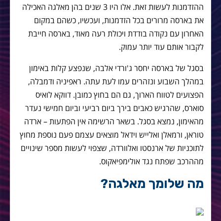
ההזדמנות לעשות זאת. אלו היו 3 שנים בהן מאלגה האכילה
את בארסה מרורים בכל הזדמנות, ועכשיו, כשהם במקום
האחרון עם נקודה בודדת ויכולת רעה מאוד, בארסה חייבת
לקבור אותם עוד יותר עמוק.
בסגל של בארסה יחסר ג'ורדי אלבה, שנפצע קלות באימון
במהלך השבוע ונזהרים עמו לעת עתה. ראפיניה ודמבלה,
הפצועים לטווח הארוך, גם הם בחוץ כמובן. דווקא לואיס
סוארס, שהרגיש כאבים בירך ביום רביעי וביום חמישי נעדר
מהאימון, נמצא בסגל. בשאר הרשימה אין הפתעות – ארדה
טוראן, ורמאלן ואלייש וידאל מוצאים עצמם פעם נוספת מחוץ
לתוכניות של ארנסטו ואלוורדה, שצפוי לעשות מספר שינויים
מההרכב שפתח נגד אולימפיאקוס.
מה שלומך מאלגה?