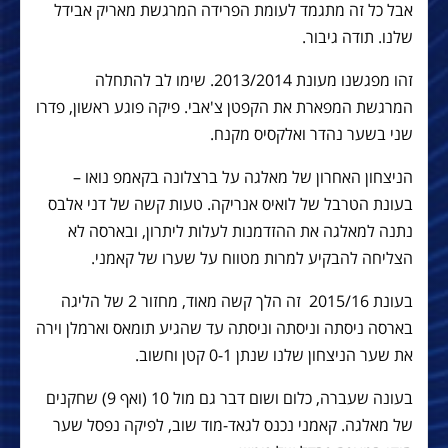
אבל כל זה מתגמד לעומת הפרידה המרגשת מאריק אבידל
שלנו. תודה גיבור.
זהו מפגשנו מעונת 2013/2014. שימו לב להתחלה
המרגשת המפארת את הקפטן צ'אבי. פיקה פוגע ראשון, פדרו
שני בשער נהדר ואלקסיס מקנח.
הניצחון האחרון של מאלגה על ברצלונה בקאמפ נואו –
בעונת הטרבל של לואיס אנריקה. טעות קשה של דני אלבס
נתנה למאלגה את ההזדמנות לעלות ליתרון, ובארסה לא
הצליחה להבקיע למרות מטווח על שערו של קאמני.
בעונת 2015/16 זה הלך קשה מאוד, מחזור 2 של הליגה
בארסה ניסתה וניסתה וניסתה עד שהגיע תומאס וארמלן וירה
את שער הניצחון שלנו שנתן 0-1 קטן וחשוב.
בעונה שעברה, כלום ושום דבר גם מול 10 (ואף 9) שחקנים
של מאלגה. קאמני נכנס לגאד-מוד שוב, לפיקה נפסל שער