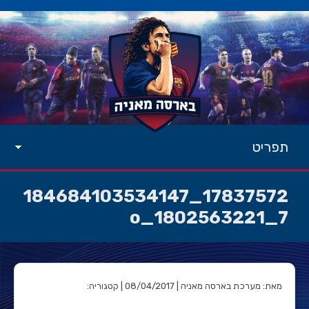
תפריט
17837572_184684103534147
7_1802563221_o
מאת: מערכת בארסה מאניה | 08/04/2017 | קטגוריה: