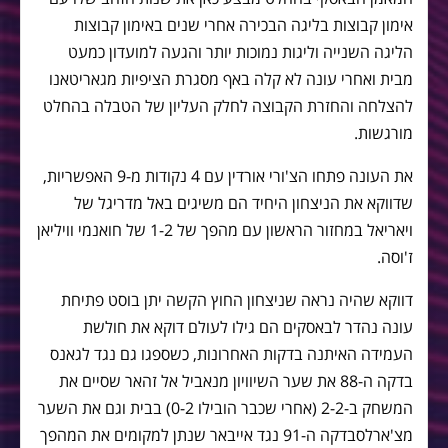
אימון קבוצות בליגה הבכירה אחרי שנים באימון קבוצות
הליגה השנייה וליגות נמוכות יותר והגעה למועדון כמעט
מבית ואחרי עונה לא קלה באף מסגרת הציפיות מגאריטאנו
להצלחה והחזרת הקבוצה לחלק העליון של הטבלה בהחלט
מורגשות.
את העונה פתחו הצ'ורי אורדין עם 4 נקודות מ-9 האפשריות,
שדווקא את הניצחון היחיד הם משיגים באל מדריגל של
ויאריאל במחזור הראשון עם מהפך של 1-2 של חואנמי וויליאן
ז'וסה.
דווקא שהיה נראה שניצחון החוץ הקשה יתן בוסט פתיחת
עונה נהדר לבאסקים הם גילו לעולם דוקא את חולשת
העמידה האיתנה בדקות האחרונות, כשספגו גם נגד לגאנס
בדקה ה-88 את שער השיוויון מנאביל אל זהאר שסיים את
המשחק ב-2-2 (אחרי שכבר הובילו 0-2) בבית וגם את השער
מצ'ארלסבדקה ה-91 נגד אייבאר שנתן למקומים את המהפך