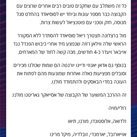
כל זה משתלב עם שחקנים טובים רבים אחרים שרצים עם
הקבוצה כבר מספר עונות וביחד יש לסוסיאדד בהחלט סגל
מנוסה, חזק וטכני עם פוטנציאל לעשות צרות.
מול ברצלונה תצטרך ריאל סוסיאדד להסתדר ללא הסקורר
הראשי שלה ווילאן ז'וזה שנפצע מיד אחרי כיבוש הפנדל נגד
אייבאר ויעדר כ-4 חודשים, מכה קשה לחוד של המארחים.
בנוסף גם אדאן יאנוזי ודייגו יורנטה הם שמות שכולנו מכירים
וסובלים מפציעות כאלה ואחרות שמונעות מהם לפתוח את
העונה במדי הבאסקים ולהתמודד מולנו.
זה ההרכב המשוער של הקבוצה של אסייאקר גאריטנו מולנו:
רולי/מויה
זלדואה, אלוסטונדו, מורנו, תיאו
אוייארזבל, יארמנדי, זובלדיה, מיקל מרינו