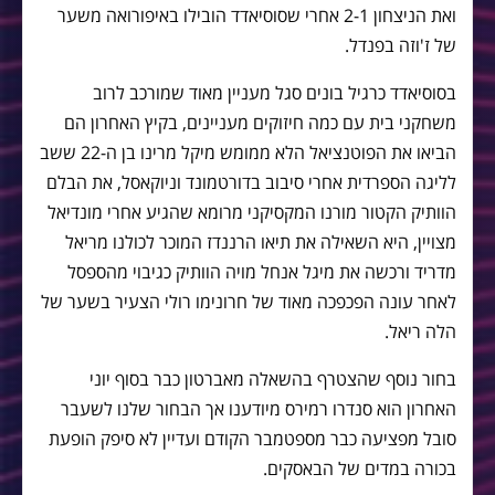
ואת הניצחון 2-1 אחרי שסוסיאדד הובילו באיפורואה משער
של ז'וזה בפנדל.
בסוסיאדד כרגיל בונים סגל מעניין מאוד שמורכב לרוב
משחקני בית עם כמה חיזוקים מעניינים, בקיץ האחרון הם
הביאו את הפוטנציאל הלא ממומש מיקל מרינו בן ה-22 ששב
לליגה הספרדית אחרי סיבוב בדורטמונד וניוקאסל, את הבלם
הוותיק הקטור מורנו המקסיקני מרומא שהגיע אחרי מונדיאל
מצויין, היא השאילה את תיאו הרננדז המוכר לכולנו מריאל
מדריד ורכשה את מיגל אנחל מויה הוותיק כגיבוי מהספסל
לאחר עונה הפכפכה מאוד של חרונימו רולי הצעיר בשער של
הלה ריאל.
בחור נוסף שהצטרף בהשאלה מאברטון כבר בסוף יוני
האחרון הוא סנדרו רמירס מיודענו אך הבחור שלנו לשעבר
סובל מפציעה כבר מספטמבר הקודם ועדיין לא סיפק הופעת
בכורה במדים של הבאסקים.