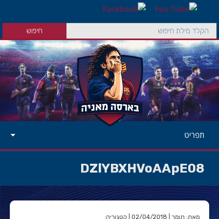
תפריט
DZlYBXHVoAApE08
מאת: תומר | 02/04/2018 | קטגוריה: